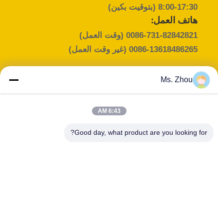
PRIVACY
8:00-17:30 (بتوقيت بكين)
هاتف العمل:
POLICY
0086-731-82842821
(وقت العمل)
0086-13618486265
(غير وقت العمل)
Ms. Zhou
اتصل شخص :
Miss. Zhou
6:43 AM
البريد الإلكتروني :
Good day, what product are you looking for?
cence@cence.cn
هاتف :
المسمى الوظيفي :
Manager
+8613100259558
WHATSAPP :
WeChat :
+8613618486265
13100259558