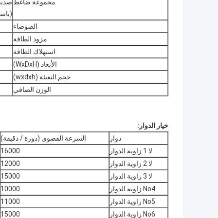
مجموعة ضاغط
صديقة
(باستخدام a
الضوضاء
مزود الطاقة
استهلاك الطاقة
الأبعاد (WxDxH)
حجم التعبئة (wxdxh)
الوزن الصافي
خيار الدوار:
دوار
السرعة القصوى (دورة / دقيقة)
لا 1 زاوية الدوار
16000
لا 2 زاوية الدوار
12000
لا 3 زاوية الدوار
15000
No4 زاوية الدوار
10000
No5 زاوية الدوار
11000
No6 زاوية الدوار
15000