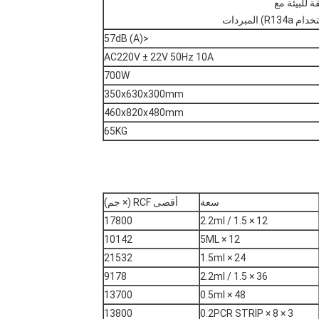
 للبيئة مع
R134) المبردات
<57dB (A)
AC220V ± 22V 50Hz 10A
700W
350x630x300mm
460x820x480mm
65KG
سعة
أقصى RCF (× جم)
17800
12 × 1.5 / 2.2ml
10142
12 × 5ML
21532
24 × 1.5ml
9178
36 × 1.5 / 2.2ml
13700
48 × 0.5ml
13800
3 × 8 × 0.2PCR STRIP