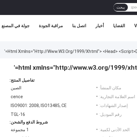
يبحث
V
القضايا
أخبار
اتصل بنا
مراقبة الجودة
جولة في المصنع
تفاصيل المنتج:
مكان المنشأ:
الصين
اسم العلامة التجارية:
cence
إصدار الشهادات:
ISO9001: 2008, ISO13485, CE
رقم الموديل:
TGL-16
شروط الدفع والشحن:
الحد الأدنى لكمية:
1 مجموعة