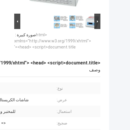
<html
صورة كبيرة :
xmlns="http://www.w3.org/1999/xhtml">
<head> <script>document.title='
<html xmlns="http://www.w3.org/1999/xhtml"> <head> <script>document.title='
وصف
نوع:
عرض:
شاشات الكريستال
استعمال:
للمختبر و PCR الخ
ضجيج:
<= 57dB (أ)