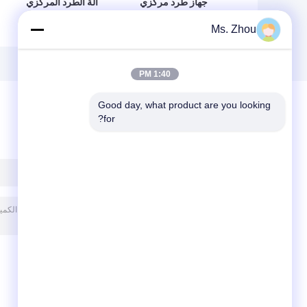
جهاز طرد مركزي
آلة الطرد المركزي
بسعة كبيرة من
المبردة Cence
Ms. Zhou
Classic H2500R
Benchtop H2050R
مع دوار متأرجح 4 *
Max سعة 6x100ml
750 مللي
دوار زاوية
1:40 PM
Good day, what product are you looking 
for?
ترك رسالة