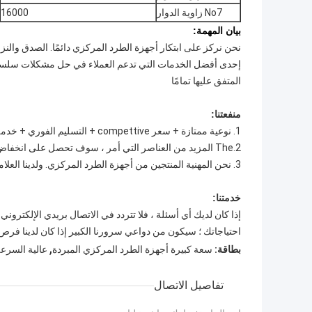
No7 زاوية الدوار
16000
بيان المهمة:
نحن نركز على ابتكار أجهزة الطرد المركزي دائمًا. الصدق والنزاه
إحدى أفضل الخدمات التي تدعم العملاء في حل مشكلات سلسلة ال
المتفق عليها تمامًا
منفعتنا:
1. نوعية ممتازة + سعر compettive + التسليم الفوري + خدمة جيدة
2.The المزيد من العناصر التي أمر ، سوف تحصل على انخفاض الأسعار وأفضل خصم
3. نحن المهنية المنتجين من أجهزة الطرد المركزي. ولدينا العلامة التجارية الخاصة ومصمم ممتاز ، تمشيا مع التكنولوجيا العالية الدولية.
خدمتنا:
احتياجاتك ؛ سيكون من دواعي سرورنا الكبير إذا كان لدينا فر
,
بطاقة:
سعة كبيرة أجهزة الطرد المركزي المبردة
عالية السرعة
تفاصيل الاتصال