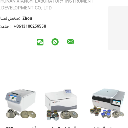
HUNAN XIANGYI LABORATORY INSTRUMENT
DEVELOPMENT CO., LTD.
Zhou
اتصل شخص:
+8613100259558
الهاتف ::