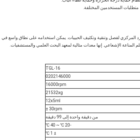
السرعة TGL-16 يستخدم جهاز الطرد المركزي لفصل وتنقية وتكثيف الحبيبات. يمكن استخدامه على نطاق واسع في
م المناعة الإشعاعي. إنها معدات مثالية لمعهد البحث العلمي والمستشفيات.
TGL-16
0202146000
16000rpm
21532xg
12x5ml
30rpm ±
من دقيقة واحدة إلى 99 دقيقة
-20 ℃ ~ 40 ℃
± 1 ℃