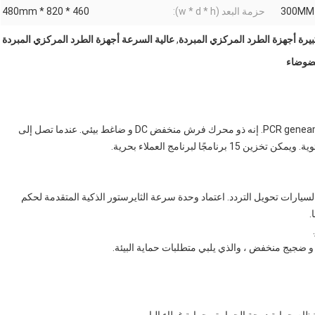
حزمة البعد (w * d * h):
460 * 820 * 480mm
يرة أجهزة الطرد المركزي المبردة
,
عالية السرعة أجهزة الطرد المركزي المبردة
لضوضاء
ينطبق TGL-16 على البيولوجيا الجزيئية والكيمياء الجزيئية و PCR geneamp. إنه ذو محرك فرش منخفض DC و ضاغط بيئي. عندما تصل إلى
مة فرش السيارات تحويل التردد. اعتماد وحدة سرعة الثايرستور الذكية المتقدمة لحكم
.