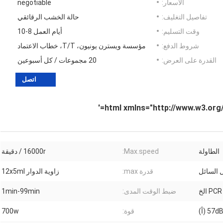
الأسعار:
negotiable
تفاصيل التغليف:
حالة الخشب الرقائقي
وقت التسليم:
أيام العمل 8-10
شروط الدفع:
مؤسسة ويسترن يونيون، T/T، خطاب الاعتماد
القدرة على العرض:
20 مجموعات / كل أسبوعين
اتصل
الطاولة
Max.speed:
16000r / دقيقة
 السائل
قدرة max:
زاوية الدوار 12x5ml
ضبط الوقت المدى:
1min-99min
قوة:
700w