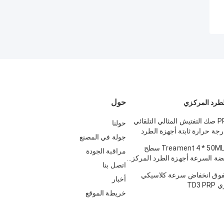
حول
PRP Hoispital صك التفتيش المثالي التلقائي
حولنا
ة حرارة ثابتة أجهزة الطرد
جولة في المصنع
PRP الجمال Treament 4 * 50ML سطح
مراقبة الجودة
ضة السرعة أجهزة الطرد المركزي
اتصل بنا
 الطبية
لفوق انخفاض سرعة كلاسيكي
أخبار
TD3
خريطة الموقع