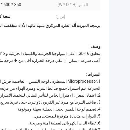
القاس (W * D * H):
350 * 630 * 300MM
إبراز:
سعة كب
برمجة المبردة آلة الطرد المركزي نسبة عالية الأداء منخفضة ا
وصف:
أعلى سرعة ، يمكن أن تبقي درجة الحرارة أقل من -4 درجة مئوية. ويمكن تخزين 15 برنامجًا لبرنامج العملاء بحرية.
الميزات:
1.Microprocessor السيطرة ، لوحة اللمس ، العاص
السرعة. يتم استيراد جميع ضاغط التبريد ومبرد الهواء من فرنسا
2. اعتماد المعزل الاهتزاز الخاص للتأثير المثالي للتخميد الاهتزاز.
3. ضاغط التبريد مع مبرد غير الفريون ذو تبريد جيد ، تبريد سريع و ضجيج منخفض ، والذي يلبي متطلبات حماية البيئة.
4. تصميم لوحة اللمس يجعل العملية سهلة وموثوقة.
5. الدوارات متعددة متوفرة للمستخدمين.
6. غطاء الباب الكهربائي لعملية آمنة ومريحة.