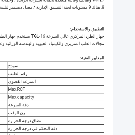
7.With وظائف وقائية متعددة لحماية السرعة الزائدة ، وحماية نظام حماية درجة الحرارة وحماية غطاء الباب.
8. هناك 9 مستويات لجنة التنسيق الإدارية / معدل ديسمبر لتلبية متطلبات المستخدمين المختلفة.
التطبيق والاستخدام:
جهاز الطرد المركزي عالي 
مجالات الطب السريري والكيمياء الحيوية والهندسة الوراثية وعل
المعايير الفنية:
نموذج
رقم الطلب
السرعة القصوى
Max.RCF
Max.capacity
دقة السرعة
رن الوقت
نطاق درجة الحرارة
دقة التحكم في درجة الحرارة