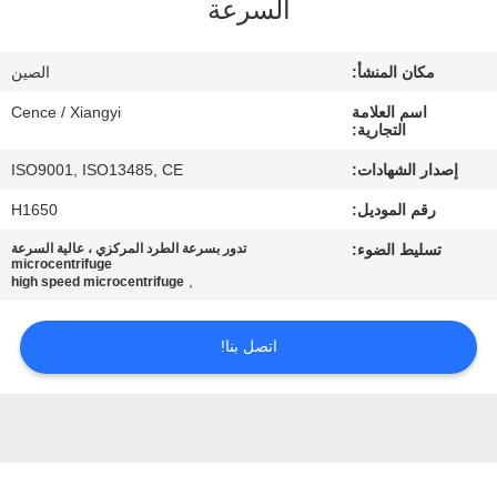
السرعة
الجودة
مكان المنشأ:
الصين
اتصل
اسم العلامة
Cence / Xiangyi
بنا
التجارية:
إصدار الشهادات:
ISO9001, ISO13485, CE
أخبار
رقم الموديل:
H1650
تسليط الضوء:
تدور بسرعة الطرد المركزي ، عالية السرعة
القضايا
microcentrifuge
,
high speed microcentrifuge
VR
اتصل بنا!
خريطة
الموقع