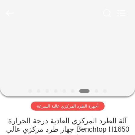
Xiangyi
Laboratory
Instrument
Development
Co.,
Ltd..
All
Rights
المنزل
Reserved.
المنتجات
حولنا
جولة
في
أجهزة الطرد المركزي عالية السرعة
المصنع
آلة الطرد المركزي العادية درجة الحرارة
مراقبة
Benchtop H1650 جهاز طرد مركزي عالي