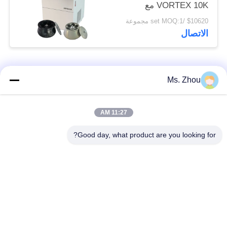
VORTEX 10K مع
دوارات زاوية ذات سعة
$10620 /set MOQ:1 مجموعة
كبيرة
الاتصال
فئات شعبية
جميع
Ms. Zhou
مختبر جهاز الطرد
آلة الطرد المركزي
11:27 AM
المركزي
الطبية
Good day, what product are you looking for?
PRP PRF أجهزة
آلة الطرد المركزي
الطرد المركزي
المبردة
فصل الدم الطرد
بنك الدم الطرد
المركزي
المركزي