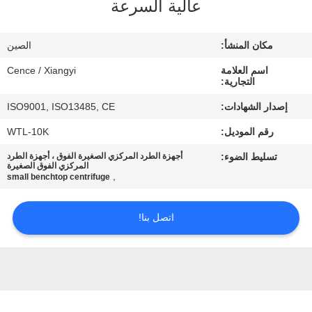
عالية السرعة
الجودة
مكان المنشأ:
الصين
اتصل
اسم العلامة
Cence / Xiangyi
بنا
التجارية:
إصدار الشهادات:
ISO9001, ISO13485, CE
أخبار
رقم الموديل:
WTL-10K
تسليط الضوء:
أجهزة الطرد المركزي الصغيرة الفوق ، أجهزة الطرد
القضايا
المركزي الفوق الصغيرة
,
small benchtop centrifuge
VR
اتصل بنا!
خريطة
الموقع