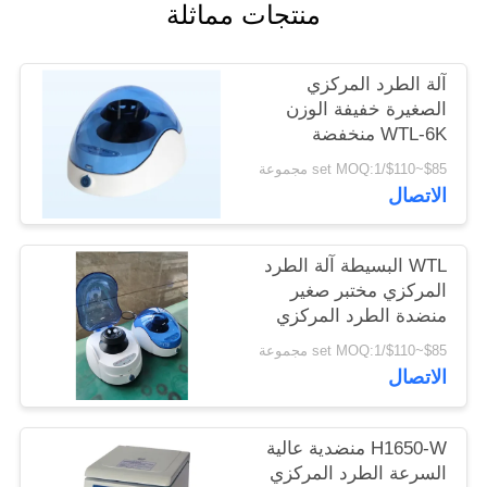
منتجات مماثلة
PRIVACY
POLICY
آلة الطرد المركزي
الصغيرة خفيفة الوزن
WTL-6K منخفضة
السرعة منضدة طراز
$85~$110/set MOQ:1 مجموعة
الطرد المركزي مع اثنين
الاتصال
من الدوارات
WTL البسيطة آلة الطرد
المركزي مختبر صغير
منضدة الطرد المركزي
مع فرش السيارات
$85~$110/set MOQ:1 مجموعة
الاتصال
H1650-W منضدية عالية
السرعة الطرد المركزي