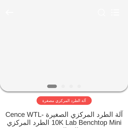
Xiangyi
Laboratory
Instrument
Development
Co.,
Ltd..
All
Rights
المنزل
Reserved.
المنتجات
حولنا
جولة
في
آلة الطرد المركزي مصغرة
المصنع
آلة الطرد المركزي الصغيرة Cence WTL-
مراقبة
10K Lab Benchtop Mini الطرد المركزي