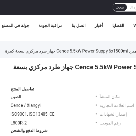
يبحث
V
القضايا
أخبار
اتصل بنا
مراقبة الجودة
جولة في المصنع
مركزي بسعة كبيرة
جهاز طرد مركزي مبرد Cence 5.5kW Power Suppy 6x1500ml جهاز طرد مركزي بسعة
تفاصيل المنتج:
مكان المنشأ:
الصين
اسم العلامة التجارية:
Cence / Xiangyi
إصدار الشهادات:
ISO9001, ISO13485, CE
رقم الموديل:
L800R-2
شروط الدفع والشحن: