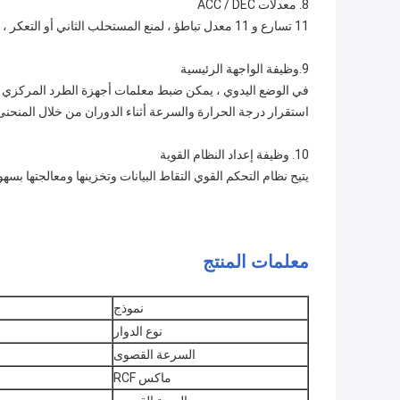
8. معدلات ACC / DEC
11 تسارع و 11 معدل تباطؤ ، لمنع المستحلب الثاني أو التعكر ، لتحقيق أفضل نتيجة للطرد المركزي.
9.وظيفة الواجهة الرئيسية
في الوضع اليدوي ، يمكن ضبط معلمات أجهزة الطرد المركزي بس
استقرار درجة الحرارة والسرعة أثناء الدوران من خلال المنحنى
10. وظيفة إعداد النظام القوية
يتيح نظام التحكم القوي التقاط البيانات وتخزينها ومعالجتها بسهول
معلمات المنتج
نموذج
نوع الدوار
السرعة القصوى
ماكس RCF