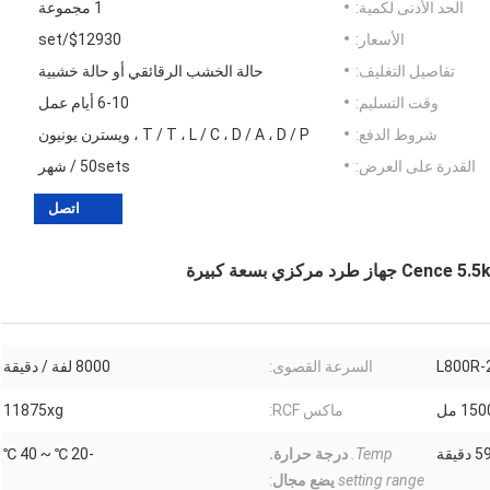
الحد الأدنى لكمية:
1 مجموعة
الأسعار:
$12930/set
تفاصيل التغليف:
حالة الخشب الرقائقي أو حالة خشبية
وقت التسليم:
6-10 أيام عمل
شروط الدفع:
T / T ، L / C ، D / A ، D / P ، ويسترن يونيون
القدرة على العرض:
50sets / شهر
اتصل
L800R-
السرعة القصوى:
8000 لفة / دقيقة
ماكس RCF:
11875xg
Temp.
درجة حرارة.
-20 ℃ ~ 40 ℃
setting range
يضع مجال
: