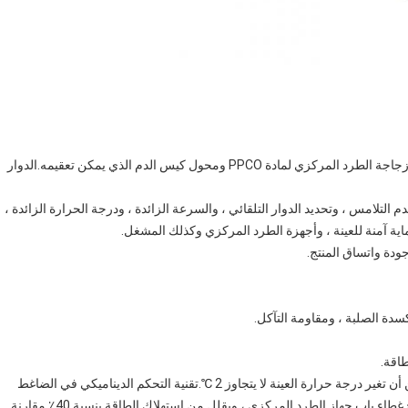
غرفة الطرد المركزي تعتمد على الفولاذ المقاوم للصدأ 316L ، زجاجة الطرد المركزي لمادة PPCO ومحول كيس الدم الذي يمكن تعقيمه.الدوار
التلامس ، وتحديد الدوار التلقائي ، والسرعة الزائدة ، ودرجة الحرارة الزائدة ،
اية آمنة للعينة ، وأجهزة الطرد المركزي وكذلك المشغل.
من خلال محاكاة البيانات المتعددة والحساب المتكامل ، تأكد من أن تغير درجة حرارة العينة لا يتجاوز 2 ℃.تقنية التحكم الديناميكي في الضاغط
(DCC) لتحسين أداء التبريد.سيتوقف الضاغط عن العمل بعد فتح غطاء باب جهاز الطرد المركزي ، ويقلل من استهلاك الطاقة بنسبة 40٪ مقارنة