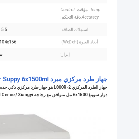
Temp.
مؤقت.
Control
Accuracy
دقة التحكم
:
استهلاك الطاقة:
5.5 كيلو واط
أبعاد العبوة (WxDxH):
2x104x156
إبراز:
سع
جهاز طرد مركزي مبرد Cence 5.5kW Power Suppy 6x1500ml جهاز طرد مركزي بسعة كبيرة
جهاز الطرد المركزي L800R-2 هو جهاز طرد مركزي ذكي جديد مطور مع تكنولوجيا دولية متقدمة.
دوار سوينغ 6x1500 مل متوافق مع زجاجة Cence / Xiangyi الفريدة 1500 مل ، لتحسين كفاءة إنتاج المنتجات الصيدلانية الحيوية والكيميائية.