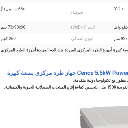
± 2 ℃
≤65 ديسيبل (أ)
ضوضاء:
البعد (WxDxH):
73x93x96 سم
9 سم
الوزن الصافي:
260 كجم
ة كبيرة أجهزة الطرد المركزي المبردة
,
بنك الدم المبردة أجهزة الطرد المركزي