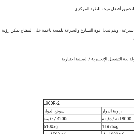
رعة ، ويتم تبديل قوة التسارع والسرعة بلمسة ناعمة على المفتاح.يمكن رؤية
.
ة.لغة التشغيل الإنجليزية / الصينية اختيارية.
L800R-2
زاوية الدوار
سوينغ الدوار
8000 لفة / دقيقة
4200r / دقيقة
5100xg
11875xg