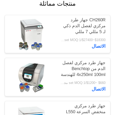
منتجات مماثلة
PRIVACY
POLICY
CH260R جهاز طرد
مركزي لفصل الدم ذكي
لـ 5 مللي 7 مللي
Vacutainers
$18300~$27400/set MOQ:1 مجموعة
الاتصال
جهاز طرد مركزي لفصل
الدم من Benchtop
4x250ml 100ml للهندسة
الحيوية
$660 ~$1200/set MOQ:1 مجموعة
الاتصال
جهاز طرد مركزي
منخفض السرعة L550