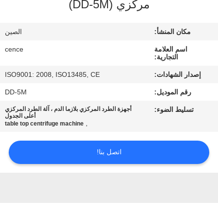
مركزي (DD-5M)
الجودة
مكان المنشأ:
الصين
اتصل
اسم العلامة
cence
بنا
التجارية:
إصدار الشهادات:
ISO9001: 2008, ISO13485, CE
أخبار
رقم الموديل:
DD-5M
تسليط الضوء:
أجهزة الطرد المركزي بلازما الدم ، آلة الطرد المركزي
القضايا
أعلى الجدول
,
table top centrifuge machine
VR
اتصل بنا!
خريطة
الموقع