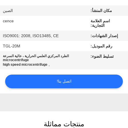
الجودة
مكان المنشأ:
الصين
اتصل
اسم العلامة
cence
التجارية:
بنا
إصدار الشهادات:
ISO9001: 2008, ISO13485, CE
رقم الموديل:
TGL-20M
أخبار
تسليط الضوء:
الطرد المركزي العلمي الحرارية ، عالية السرعة
microcentrifuge
,
high speed microcentrifuge
القضايا
اتصل بنا!
VR
خريطة
الموقع
منتجات مماثلة