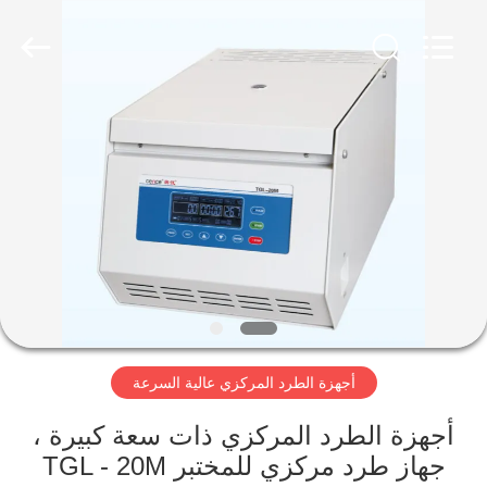
Xiangyi
Laboratory
Instrument
Development
Co.,
Ltd..
All
Rights
المنزل
Reserved.
المنتجات
حولنا
جولة
في
أجهزة الطرد المركزي عالية السرعة
المصنع
أجهزة الطرد المركزي ذات سعة كبيرة ،
مراقبة
جهاز طرد مركزي للمختبر TGL - 20M