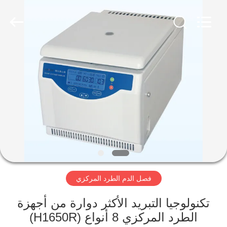
Xiangyi
Laboratory
Instrument
Development
Co.,
Ltd..
All
Rights
المنزل
Reserved.
المنتجات
حولنا
جولة
في
فصل الدم الطرد المركزي
المصنع
تكنولوجيا التبريد الأكثر دوارة من أجهزة
مراقبة
الطرد المركزي 8 أنواع (H1650R)