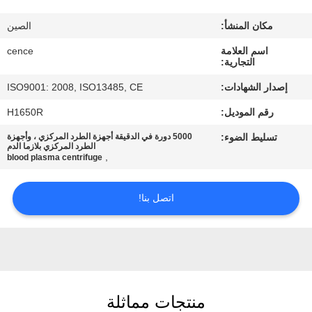
الجودة
مكان المنشأ:
الصين
اتصل
اسم العلامة
cence
التجارية:
بنا
إصدار الشهادات:
ISO9001: 2008, ISO13485, CE
رقم الموديل:
H1650R
أخبار
تسليط الضوء:
5000 دورة في الدقيقة أجهزة الطرد المركزي ، وأجهزة
الطرد المركزي بلازما الدم
,
blood plasma centrifuge
القضايا
اتصل بنا!
VR
خريطة
الموقع
منتجات مماثلة