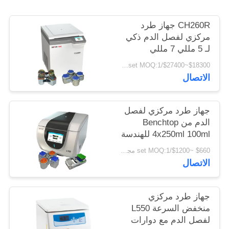
PRIVACY
POLICY
CH260R جهاز طرد
مركزي لفصل الدم ذكي
لـ 5 مللي 7 مللي
Vacutainers
$18300~$27400/set MOQ:1 مجموعة
الاتصال
جهاز طرد مركزي لفصل
الدم من Benchtop
4x250ml 100ml للهندسة
الحيوية
$660 ~$1200/set MOQ:1 مجموعة
الاتصال
جهاز طرد مركزي
منخفض السرعة L550
لفصل الدم مع دوارات