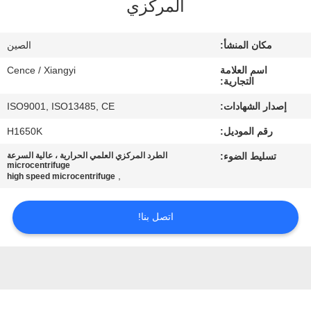
المركزي
الجودة
مكان المنشأ:
الصين
اتصل
اسم العلامة
Cence / Xiangyi
بنا
التجارية:
إصدار الشهادات:
ISO9001, ISO13485, CE
أخبار
رقم الموديل:
H1650K
تسليط الضوء:
الطرد المركزي العلمي الحرارية ، عالية السرعة
القضايا
microcentrifuge
,
high speed microcentrifuge
VR
اتصل بنا!
خريطة
الموقع