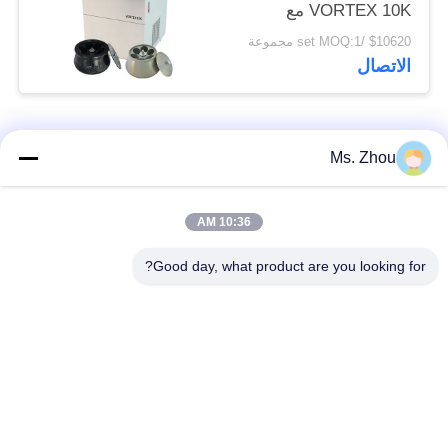
VORTEX 10K مع
دوارات زاوية ذات سعة
$10620 /set MOQ:1 مجموعة
كبيرة
الاتصال
فئات شعبية
جميع
Ms. Zhou
مختبر جهاز الطرد
آلة الطرد المركزي
10:36 AM
المركزي
الطبية
Good day, what product are you looking for?
PRP PRF أجهزة
آلة الطرد المركزي
الطرد المركزي
المبردة
فصل الدم الطرد
بنك الدم الطرد
المركزي
المركزي