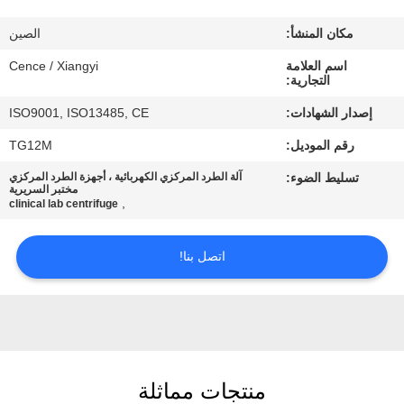
الجودة
مكان المنشأ:
الصين
اتصل
اسم العلامة
Cence / Xiangyi
التجارية:
بنا
إصدار الشهادات:
ISO9001, ISO13485, CE
رقم الموديل:
TG12M
أخبار
تسليط الضوء:
آلة الطرد المركزي الكهربائية ، أجهزة الطرد المركزي
مختبر السريرية
,
clinical lab centrifuge
القضايا
اتصل بنا!
VR
خريطة
الموقع
منتجات مماثلة