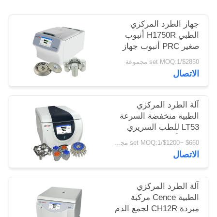
PRIVACY
POLICY
جهاز الطرد المركزي
الطبي H1750R أنبوب
صغير PRC أنبوب جهاز
طرد مركزي مبرد عالي
$2850/set MOQ:1 مجموعة
السرعة
الاتصال
آلة الطرد المركزي
الطبية منخفضة السرعة
LT53 للطب السريري
علم الأحياء الجيني
$660 ~$1200/set MOQ:1 مجموعة
الاتصال
آلة الطرد المركزي
الطبية Cence مركبة
مبردة CH12R لجمع الدم