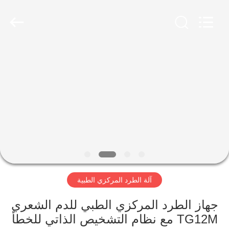
Xiangyi
Laboratory
Instrument
Development
Co.,
Ltd..
All
Rights
المنزل
Reserved.
المنتجات
حولنا
جولة
في
آلة الطرد المركزي الطبية
المصنع
جهاز الطرد المركزي الطبي للدم الشعري
مراقبة
TG12M مع نظام التشخيص الذاتي للخطأ