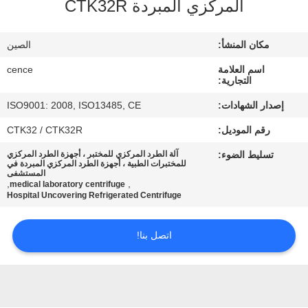
المركزي المبردة CTK32R
الجودة
مكان المنشأ:
الصين
اتصل
اسم العلامة
cence
بنا
التجارية:
إصدار الشهادات:
ISO9001: 2008, ISO13485, CE
أخبار
رقم الموديل:
CTK32 / CTK32R
تسليط الضوء:
آلة الطرد المركزي للمختبر ، أجهزة الطرد المركزي
القضايا
للمختبرات الطبية ، أجهزة الطرد المركزي المبردة في
المستشفى
,
,
medical laboratory centrifuge
Hospital Uncovering Refrigerated Centrifuge
VR
اتصل بنا!
خريطة
الموقع