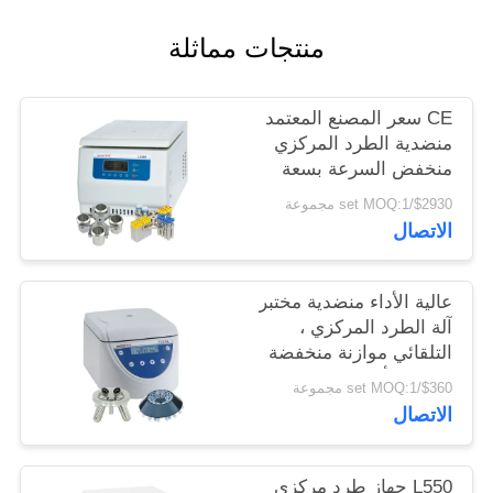
PRIVACY
منتجات مماثلة
POLICY
CE سعر المصنع المعتمد
منضدية الطرد المركزي
منخفض السرعة بسعة
كبيرة
$2930/set MOQ:1 مجموعة
الاتصال
عالية الأداء منضدية مختبر
آلة الطرد المركزي ،
التلقائي موازنة منخفضة
السرعة أجهزة الطرد
$360/set MOQ:1 مجموعة
المركزي
الاتصال
L550 جهاز طرد مركزي