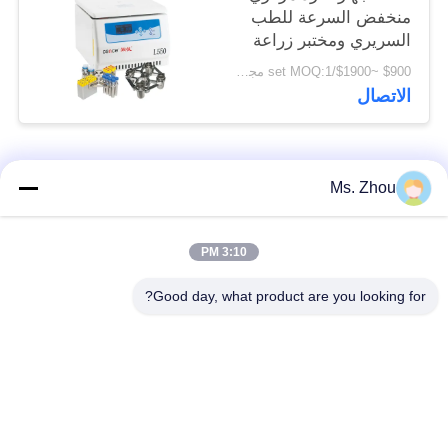
منخفض السرعة للطب
السريري ومختبر زراعة
الخلايا
$900 ~$1900/set MOQ:1 مجموعة
الاتصال
فئات شعبية
جميع
Ms. Zhou
مختبر جهاز الطرد
آلة الطرد المركزي
3:10 PM
المركزي
الطبية
Good day, what product are you looking for?
PRP PRF أجهزة
آلة الطرد المركزي
الطرد المركزي
المبردة
فصل الدم الطرد
بنك الدم الطرد
المركزي
المركزي