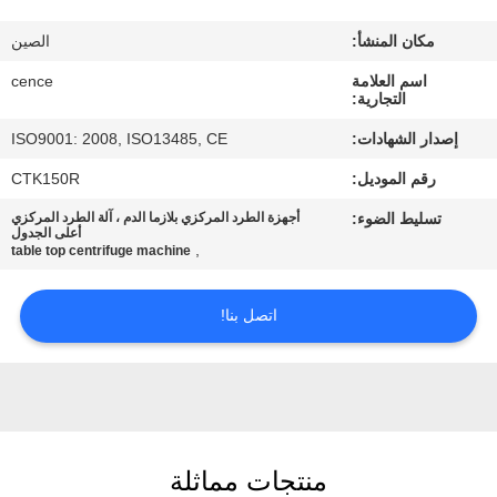
الجودة
مكان المنشأ:
الصين
اتصل
اسم العلامة
cence
التجارية:
بنا
إصدار الشهادات:
ISO9001: 2008, ISO13485, CE
رقم الموديل:
CTK150R
أخبار
تسليط الضوء:
أجهزة الطرد المركزي بلازما الدم ، آلة الطرد المركزي
أعلى الجدول
,
table top centrifuge machine
القضايا
اتصل بنا!
VR
خريطة
الموقع
منتجات مماثلة