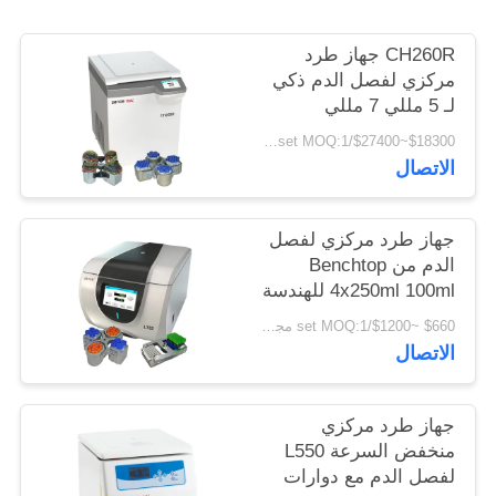
PRIVACY
POLICY
CH260R جهاز طرد
مركزي لفصل الدم ذكي
لـ 5 مللي 7 مللي
Vacutainers
$18300~$27400/set MOQ:1 مجموعة
الاتصال
جهاز طرد مركزي لفصل
الدم من Benchtop
4x250ml 100ml للهندسة
الحيوية
$660 ~$1200/set MOQ:1 مجموعة
الاتصال
جهاز طرد مركزي
منخفض السرعة L550
لفصل الدم مع دوارات