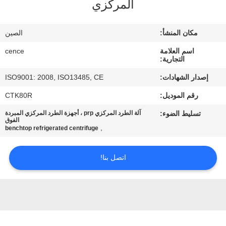
المركزي
الجودة
مكان المنشأ:
الصين
اتصل
اسم العلامة
cence
بنا
التجارية:
إصدار الشهادات:
ISO9001: 2008, ISO13485, CE
أخبار
رقم الموديل:
CTK80R
تسليط الضوء:
آلة الطرد المركزي prp ، أجهزة الطرد المركزي المبردة
القضايا
الفوق
,
benchtop refrigerated centrifuge
VR
اتصل بنا!
خريطة
الموقع