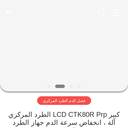
Xiangyi
Laboratory
Instrument
Development
Co.,
Ltd..
All
Rights
المنزل
Reserved.
المنتجات
حولنا
جولة
في
فصل الدم الطرد المركزي
المصنع
كبير LCD CTK80R Prp الطرد المركزي
مراقبة
آلة ، انخفاض سرعة الدم جهاز الطرد