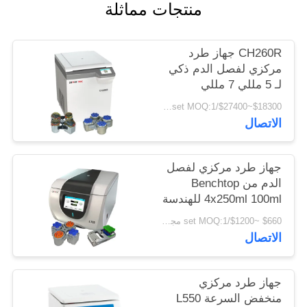
منتجات مماثلة
PRIVACY
POLICY
CH260R جهاز طرد
مركزي لفصل الدم ذكي
لـ 5 مللي 7 مللي
Vacutainers
$18300~$27400/set MOQ:1 مجموعة
الاتصال
جهاز طرد مركزي لفصل
الدم من Benchtop
4x250ml 100ml للهندسة
الحيوية
$660 ~$1200/set MOQ:1 مجموعة
الاتصال
جهاز طرد مركزي
منخفض السرعة L550