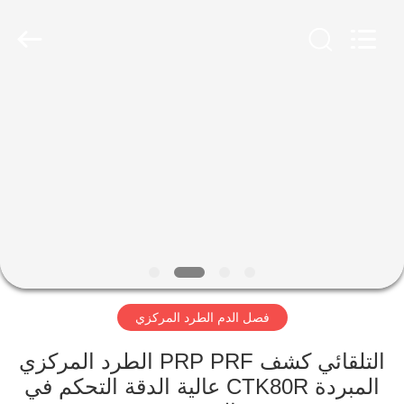
Xiangyi
Laboratory
Instrument
Development
Co.,
Ltd..
All
Rights
المنزل
Reserved.
المنتجات
حولنا
جولة
في
فصل الدم الطرد المركزي
المصنع
التلقائي كشف PRP PRF الطرد المركزي
مراقبة
المبردة CTK80R عالية الدقة التحكم في