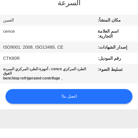
السرعة
الجودة
مكان المنشأ:
الصين
اتصل
اسم العلامة
cence
بنا
التجارية:
إصدار الشهادات:
ISO9001: 2008, ISO13485, CE
أخبار
رقم الموديل:
CTK80R
تسليط الضوء:
الطرد المركزي cence ، أجهزة الطرد المركزي المبردة
القضايا
الفوق
,
benchtop refrigerated centrifuge
VR
اتصل بنا!
خريطة
الموقع