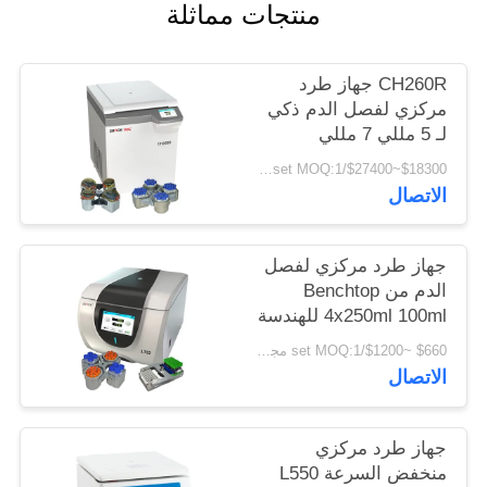
منتجات مماثلة
PRIVACY
POLICY
CH260R جهاز طرد
مركزي لفصل الدم ذكي
لـ 5 مللي 7 مللي
Vacutainers
$18300~$27400/set MOQ:1 مجموعة
الاتصال
جهاز طرد مركزي لفصل
الدم من Benchtop
4x250ml 100ml للهندسة
الحيوية
$660 ~$1200/set MOQ:1 مجموعة
الاتصال
جهاز طرد مركزي
منخفض السرعة L550