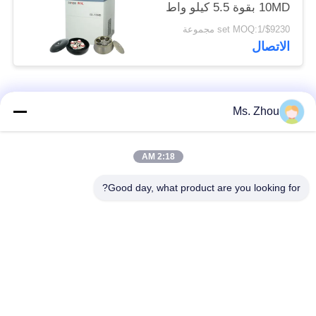
10MD بقوة 5.5 كيلو واط
لتحليل المختبر
$9230/set MOQ:1 مجموعة
الاتصال
فئات شعبية
جميع
Ms. Zhou
مختبر جهاز الطرد
آلة الطرد المركزي
2:18 AM
المركزي
الطبية
Good day, what product are you looking for?
PRP PRF أجهزة
آلة الطرد المركزي
الطرد المركزي
المبردة
فصل الدم الطرد
بنك الدم الطرد
المركزي
المركزي