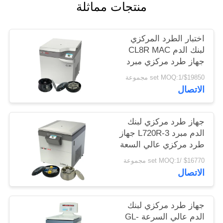
منتجات مماثلة
PRIVACY
POLICY
اختبار الطرد المركزي
لبنك الدم CL8R MAC
جهاز طرد مركزي مبرد
سعة فائقة السرعة
$19850/set MOQ:1 مجموعة
القصوى 9000 لفة /
الاتصال
دقيقة
جهاز طرد مركزي لبنك
الدم مبرد L720R-3 جهاز
طرد مركزي عالي السعة
دولي من الفئة المتقدمة
$16770 /set MOQ:1 مجموعة
الاتصال
جهاز طرد مركزي لبنك
الدم عالي السرعة GL-