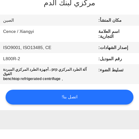
مركزي لبنك الدم
الجودة
مكان المنشأ:
الصين
اتصل
اسم العلامة
Cence / Xiangyi
بنا
التجارية:
إصدار الشهادات:
ISO9001, ISO13485, CE
أخبار
رقم الموديل:
L800R-2
تسليط الضوء:
آلة الطرد المركزي prp ، أجهزة الطرد المركزي المبردة
القضايا
الفوق
,
benchtop refrigerated centrifuge
VR
اتصل بنا!
خريطة
الموقع