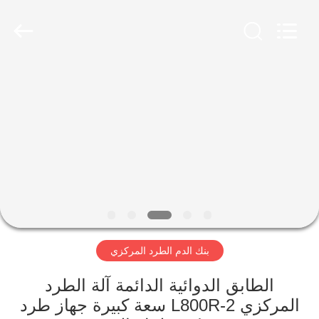
Xiangyi
Laboratory
Instrument
Development
Co.,
Ltd..
All
Rights
المنزل
Reserved.
المنتجات
حولنا
جولة
في
بنك الدم الطرد المركزي
المصنع
الطابق الدوائية الدائمة آلة الطرد
مراقبة
المركزي L800R-2 سعة كبيرة جهاز طرد