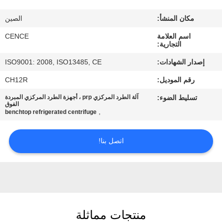
الجودة
مكان المنشأ:
الصين
اتصل
اسم العلامة
CENCE
التجارية:
بنا
إصدار الشهادات:
ISO9001: 2008, ISO13485, CE
رقم الموديل:
CH12R
أخبار
تسليط الضوء:
آلة الطرد المركزي prp ، أجهزة الطرد المركزي المبردة
الفوق
,
benchtop refrigerated centrifuge
القضايا
اتصل بنا!
VR
خريطة
الموقع
منتجات مماثلة