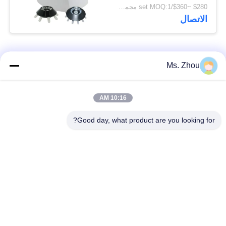
منخفضة السرعة للطرد
$280 ~$360/set MOQ:1 مجموعة
المركزي
الاتصال
فئات شعبية
جميع
Ms. Zhou
مختبر جهاز الطرد
آلة الطرد المركزي
10:16 AM
المركزي
الطبية
Good day, what product are you looking for?
PRP PRF أجهزة
آلة الطرد المركزي
الطرد المركزي
المبردة
فصل الدم الطرد
بنك الدم الطرد
المركزي
المركزي
أجهزة الطرد المركزي
أجهزة الطرد المركزي