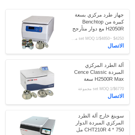
PRIVACY
POLICY
جهاز طرد مركزي بسعة
كبيرة من Benchtop
H2050R مع دوار متأرجح
4 * 750 مللي
$4250 ~$4850/set MOQ:1 مجموعة
الاتصال
آلة الطرد المركزي
المبردة Cence Classic
H2500R Max سعة
6x100ml دوار زاوية
$6770/set MOQ:1 مجموعة
الاتصال
سوينغ خارج آلة الطرد
المركزي المبردة الدوار
CHT210R 4 * 750 مل