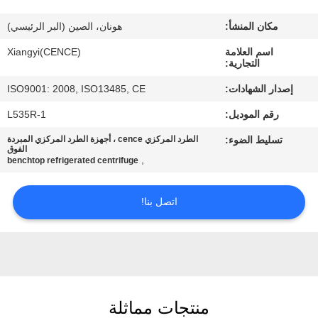
الجودة
مكان المنشأ:
هونان، الصين (البر الرئيسي)
اتصل
اسم العلامة
Xiangyi(CENCE)
التجارية:
بنا
إصدار الشهادات:
ISO9001: 2008, ISO13485, CE
رقم الموديل:
L535R-1
أخبار
تسليط الضوء:
الطرد المركزي cence ، أجهزة الطرد المركزي المبردة
الفوق
,
benchtop refrigerated centrifuge
القضايا
اتصل بنا!
VR
خريطة
الموقع
منتجات مماثلة