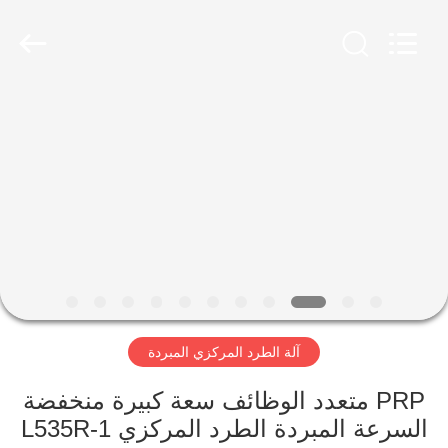
Xiangyi
Laboratory
Instrument
Development
Co.,
Ltd..
All
Rights
المنزل
Reserved.
المنتجات
حولنا
جولة
في
آلة الطرد المركزي المبردة
المصنع
PRP متعدد الوظائف سعة كبيرة منخفضة
مراقبة
السرعة المبردة الطرد المركزي L535R-1