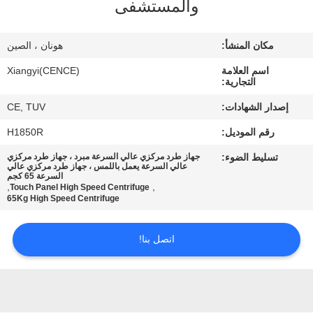
والمستشفى
الجودة
مكان المنشأ:
هونان ، الصين
اتصل
اسم العلامة
Xiangyi(CENCE)
بنا
التجارية:
إصدار الشهادات:
CE, TUV
أخبار
رقم الموديل:
H1850R
تسليط الضوء:
جهاز طرد مركزي عالي السرعة مبرد ، جهاز طرد مركزي
القضايا
عالي السرعة يعمل باللمس ، جهاز طرد مركزي عالي
السرعة 65 كجم
,
,
Touch Panel High Speed Centrifuge
65Kg High Speed Centrifuge
VR
اتصل بنا!
خريطة
الموقع