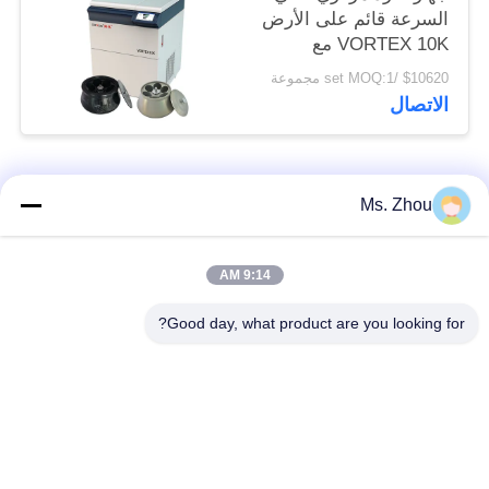
السرعة قائم على الأرض
VORTEX 10K مع
دوارات زاوية ذات سعة
$10620 /set MOQ:1 مجموعة
كبيرة
الاتصال
فئات شعبية
جميع
Ms. Zhou
مختبر جهاز الطرد
آلة الطرد المركزي
9:14 AM
المركزي
الطبية
Good day, what product are you looking for?
PRP PRF أجهزة
آلة الطرد المركزي
الطرد المركزي
المبردة
فصل الدم الطرد
بنك الدم الطرد
المركزي
المركزي