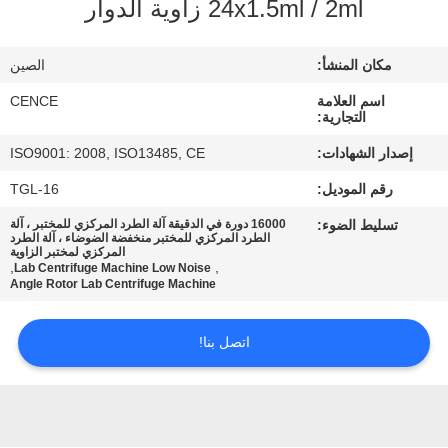
24x1.5ml / 2ml زاوية الدوار
الجودة
مكان المنشأ:
الصين
اتصل
اسم العلامة
CENCE
بنا
التجارية:
إصدار الشهادات:
ISO9001: 2008, ISO13485, CE
أخبار
رقم الموديل:
TGL-16
تسليط الضوء:
16000 دورة في الدقيقة آلة الطرد المركزي للمختبر ، آلة
القضايا
الطرد المركزي للمختبر منخفضة الضوضاء ، آلة الطرد
المركزي لمختبر الزاوية
,
,
Lab Centrifuge Machine Low Noise
Angle Rotor Lab Centrifuge Machine
VR
اتصل بنا!
خريطة
الموقع