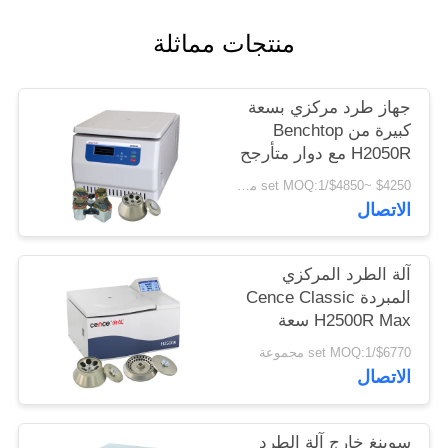
PRIVACY
منتجات مماثلة
POLICY
جهاز طرد مركزي بسعة
كبيرة من Benchtop
H2050R مع دوار متأرجح
4 * 750 مللي
$4250 ~$4850/set MOQ:1 مجموعة
الاتصال
آلة الطرد المركزي
المبردة Cence Classic
H2500R Max سعة
6x100ml دوار زاوية
$6770/set MOQ:1 مجموعة
الاتصال
سوينغ خارج آلة الطرد