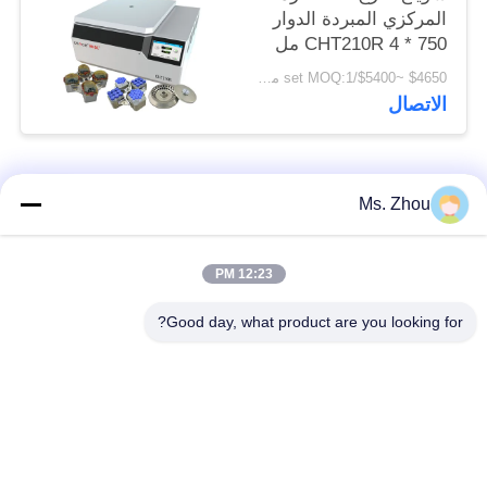
المركزي المبردة الدوار
CHT210R 4 * 750 مل
$4650 ~$5400/set MOQ:1 مجموعة
الاتصال
فئات شعبية
جميع
Ms. Zhou
مختبر جهاز الطرد
آلة الطرد المركزي
12:23 PM
المركزي
الطبية
Good day, what product are you looking for?
PRP PRF أجهزة
آلة الطرد المركزي
الطرد المركزي
المبردة
فصل الدم الطرد
بنك الدم الطرد
المركزي
المركزي