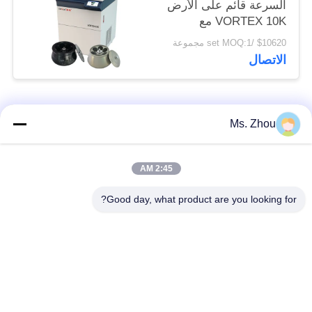
السرعة قائم على الأرض
VORTEX 10K مع
دوارات زاوية ذات سعة
$10620 /set MOQ:1 مجموعة
كبيرة
الاتصال
فئات شعبية
جميع
Ms. Zhou
مختبر جهاز الطرد
آلة الطرد المركزي
2:45 AM
المركزي
الطبية
Good day, what product are you looking for?
PRP PRF أجهزة
آلة الطرد المركزي
الطرد المركزي
المبردة
فصل الدم الطرد
بنك الدم الطرد
المركزي
المركزي