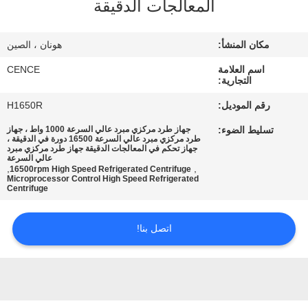
المعالجات الدقيقة
الجودة
مكان المنشأ:
هونان ، الصين
اتصل
اسم العلامة
CENCE
بنا
التجارية:
رقم الموديل:
H1650R
أخبار
تسليط الضوء:
جهاز طرد مركزي مبرد عالي السرعة 1000 واط ، جهاز
طرد مركزي مبرد عالي السرعة 16500 دورة في الدقيقة ،
جهاز تحكم في المعالجات الدقيقة جهاز طرد مركزي مبرد
عالي السرعة
القضايا
,
,
16500rpm High Speed Refrigerated Centrifuge
Microprocessor Control High Speed Refrigerated
Centrifuge
VR
اتصل بنا!
خريطة
الموقع