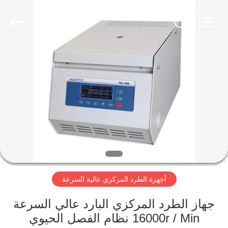
Xiangyi
Laboratory
Instrument
Development
Co.,
Ltd..
All
Rights
المنزل
Reserved.
المنتجات
حولنا
جولة
في
أجهزة الطرد المركزي عالية السرعة
المصنع
جهاز الطرد المركزي البارد عالي السرعة
مراقبة
16000r / Min نظام الفصل الحيوي