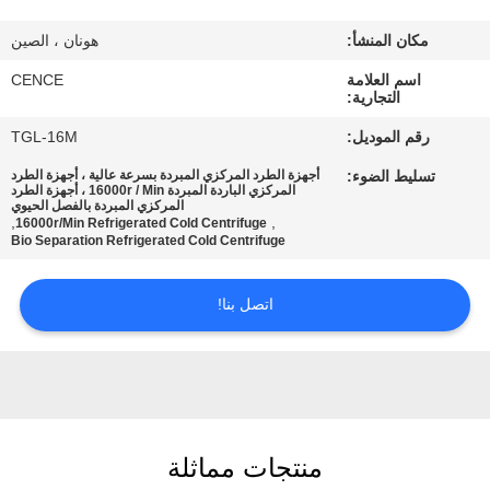
الجودة
مكان المنشأ:
هونان ، الصين
اتصل
اسم العلامة
CENCE
التجارية:
بنا
رقم الموديل:
TGL-16M
تسليط الضوء:
أجهزة الطرد المركزي المبردة بسرعة عالية ، أجهزة الطرد
أخبار
المركزي الباردة المبردة 16000r / Min ، أجهزة الطرد
المركزي المبردة بالفصل الحيوي
,
,
16000r/Min Refrigerated Cold Centrifuge
Bio Separation Refrigerated Cold Centrifuge
القضايا
اتصل بنا!
VR
خريطة
الموقع
منتجات مماثلة