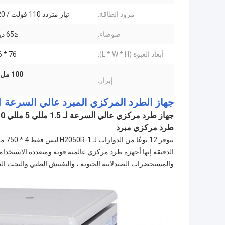
مزود الطاقة:
تيار متردد 110 فولت / 220 فولت
ضوضاء:
≤65 ديسيبل (أ)
أبعاد العبوة (L * W * H):
76 * 86 * 132
100 مل أنابيب عالية السرعة الطرد المركزي
إبراز:
جهاز الطرد المركزي المبرد عالي السرعة H2050R-1
طرد مركزي مبرد
الدقيقة.إنها أجهزة طرد مركزي عالمية قوية ومتعددة الاستخدا
والمستحضرات الصيدلانية الحيوية ، والتفتيش الطبي والبحث ال