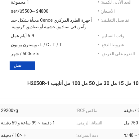
الحد الأدنى لكمية:
1 مجموعة
الأسعار:
$4800 ~$5500/set
تفاصيل التغليف:
أجهزة الطرد المركزي Cence معبأة بشكل جيد
وآمن في صناديق خشبية أو صناديق كرتونية.
وقت التسليم:
6-9 أيام عمل
شروط الدفع:
L / C ، T / T ، ويسترن يونيون
القدرة على العرض:
500sets / شهر
اتصل
ة
ماكس RCF:
29200xg
النطاق الزمني:
1 دقيقة ~ 99 ساعة و 59 دقيقة
دقة السرعة:
+ -10r / دقيقة