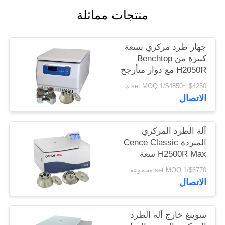
PRIVACY
منتجات مماثلة
POLICY
جهاز طرد مركزي بسعة
كبيرة من Benchtop
H2050R مع دوار متأرجح
4 * 750 مللي
$4250 ~$4850/set MOQ:1 مجموعة
الاتصال
آلة الطرد المركزي
المبردة Cence Classic
H2500R Max سعة
6x100ml دوار زاوية
$6770/set MOQ:1 مجموعة
الاتصال
سوينغ خارج آلة الطرد