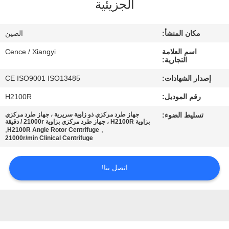
الجزيئية
الجودة
مكان المنشأ:
الصين
اتصل
اسم العلامة
Cence / Xiangyi
بنا
التجارية:
إصدار الشهادات:
CE ISO9001 ISO13485
أخبار
رقم الموديل:
H2100R
تسليط الضوء:
جهاز طرد مركزي ذو زاوية سريرية ، جهاز طرد مركزي
القضايا
بزاوية H2100R ، جهاز طرد مركزي بزاوية 21000r / دقيقة
,
,
H2100R Angle Rotor Centrifuge
21000r/min Clinical Centrifuge
VR
اتصل بنا!
خريطة
الموقع