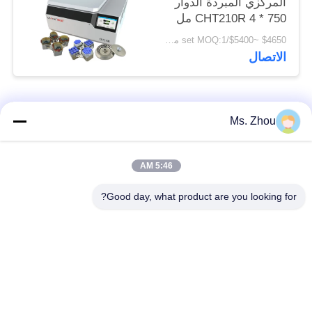
المركزي المبردة الدوار
CHT210R 4 * 750 مل
$4650 ~$5400/set MOQ:1 مجموعة
الاتصال
فئات شعبية
جميع
Ms. Zhou
مختبر جهاز الطرد
آلة الطرد المركزي
5:46 AM
المركزي
الطبية
Good day, what product are you looking for?
PRP PRF أجهزة
آلة الطرد المركزي
الطرد المركزي
المبردة
فصل الدم الطرد
بنك الدم الطرد
المركزي
المركزي