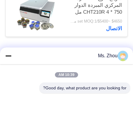
المركزي المبردة الدوار
CHT210R 4 * 750 مل
$4650 ~$5400/set MOQ:1 مجموعة
الاتصال
فئات شعبية
جميع
Ms. Zhou
مختبر جهاز الطرد
آلة الطرد المركزي
10:39 AM
المركزي
الطبية
Good day, what product are you looking for?
PRP PRF أجهزة
آلة الطرد المركزي
الطرد المركزي
المبردة
فصل الدم الطرد
بنك الدم الطرد
المركزي
المركزي