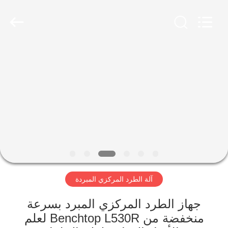
Xiangyi
Laboratory
Instrument
Development
Co.,
Ltd..
All
Rights
المنزل
Reserved.
المنتجات
حولنا
جولة
في
آلة الطرد المركزي المبردة
المصنع
جهاز الطرد المركزي المبرد بسرعة
مراقبة
منخفضة من Benchtop L530R لعلم