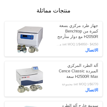
PRIVACY
منتجات مماثلة
POLICY
جهاز طرد مركزي بسعة
كبيرة من Benchtop
H2050R مع دوار متأرجح
4 * 750 مللي
$4250 ~$4850/set MOQ:1 مجموعة
الاتصال
آلة الطرد المركزي
المبردة Cence Classic
H2500R Max سعة
6x100ml دوار زاوية
$6770/set MOQ:1 مجموعة
الاتصال
سوينغ خارج آلة الطرد