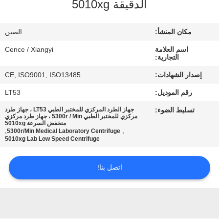
الدقيقة 5010xg
الجودة
مكان المنشأ:
الصين
اتصل
اسم العلامة
Cence / Xiangyi
بنا
التجارية:
إصدار الشهادات:
CE, ISO9001, ISO13485
أخبار
رقم الموديل:
LT53
تسليط الضوء:
جهاز الطرد المركزي للمختبر الطبي LT53 ، جهاز طرد
القضايا
مركزي للمختبر الطبي 5300r / Min ، جهاز طرد مركزي
منخفض السرعة 5010xg
,
,
5300r/Min Medical Laboratory Centrifuge
5010xg Lab Low Speed Centrifuge
VR
اتصل بنا!
خريطة
الموقع