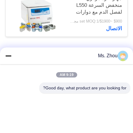
منخفض السرعة L550
لفصل الدم مع دوارات
سوينغ متوفرة
$900 ~$1900/set MOQ:1 مجموعة
الاتصال
فئات شعبية
جميع
Ms. Zhou
مختبر جهاز الطرد
آلة الطرد المركزي
9:19 AM
المركزي
الطبية
Good day, what product are you looking for?
PRP PRF أجهزة
آلة الطرد المركزي
الطرد المركزي
المبردة
فصل الدم الطرد
بنك الدم الطرد
المركزي
المركزي