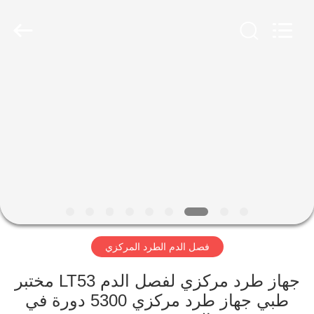
Xiangyi
Laboratory
Instrument
Development
Co.,
Ltd..
All
Rights
المنزل
Reserved.
المنتجات
حولنا
جولة
في
فصل الدم الطرد المركزي
المصنع
جهاز طرد مركزي لفصل الدم LT53 مختبر
مراقبة
طبي جهاز طرد مركزي 5300 دورة في