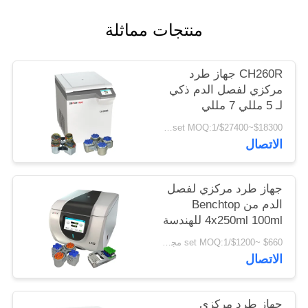
PRIVACY
منتجات مماثلة
POLICY
CH260R جهاز طرد
مركزي لفصل الدم ذكي
لـ 5 مللي 7 مللي
Vacutainers
$18300~$27400/set MOQ:1 مجموعة
الاتصال
جهاز طرد مركزي لفصل
الدم من Benchtop
4x250ml 100ml للهندسة
الحيوية
$660 ~$1200/set MOQ:1 مجموعة
الاتصال
جهاز طرد مركزي