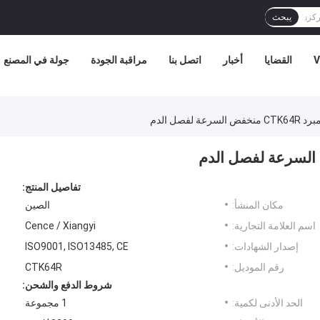
يبحث
V
القضايا
أخبار
اتصل بنا
مراقبة الجودة
جولة في المصنع
 لفصل الدم
تفاصيل المنتج:
مكان المنشأ:
الصين
اسم العلامة التجارية:
Cence / Xiangyi
إصدار الشهادات:
ISO9001, ISO13485, CE
رقم الموديل:
CTK64R
شروط الدفع والشحن:
الحد الأدنى لكمية:
1 مجموعة