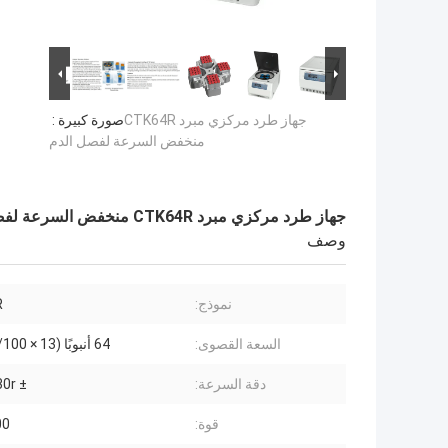
جهاز طرد مركزي مبرد CTK64R
صورة كبيرة :
منخفض السرعة لفصل الدم
جهاز طرد مركزي مبرد CTK64R منخفض السرعة لفصل الدم
وصف
نموذج:
R
السعة القصوى:
64 أنبوبًا (13 × 75/100 ملم)
دقة السرعة:
± 30r / دقيقة
قوة:
200