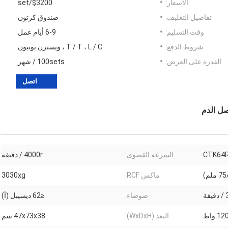
الأسعار:
$3200/set
تفاصيل التغليف:
صندوق كرتون
وقت التسليم:
6-9 أيام عمل
شروط الدفع:
T / T ، L / C ، ويسترن يونيون
القدرة على العرض:
100sets / شهر
اتصل
CTK64
السرعة القصوى:
4000r / دقيقة
ماكس RCF:
3030xg
ضوضاء:
≤62 ديسيبل (أ)
1 واط
البعد (WxDxH):
47x73x38 سم