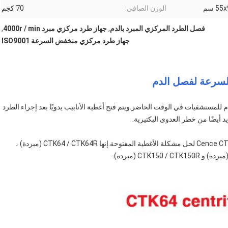
5 سم
الوزن الصافي:
70 كجم
فصل الطرد المركزي المبرد بالدم
,
جهاز طرد مركزي مبرد 4000r / min
,
جهاز طرد مركزي منخفض السرعة ISO9001
لمستشفيات في الوقت الحاضر.ويتم فتح أغطية الأنابيب يدويًا بعد إجراء الطرد
د أيضًا من خطر العدوى البكتيرية.
في هذه الحالة ، يتم إنشاء أجهزة الطرد المركزي من سلسلة Cence CTK لحل مشكلة الأغطية المفتوحة.إنها CTK64 / CTK64R (مبردة) ،