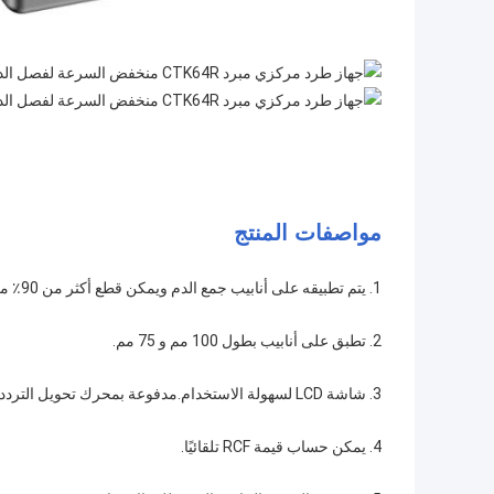
مواصفات المنتج
1. يتم تطبيقه على أنابيب جمع الدم ويمكن قطع أكثر من 90٪ من الأنابيب تلقائيًا.
2. تطبق على أنابيب بطول 100 مم و 75 مم.
3. شاشة LCD لسهولة الاستخدام.مدفوعة بمحرك تحويل التردد AC ، مع وظائف التحكم في السرعة والتسارع والتباطؤ.
4. يمكن حساب قيمة RCF تلقائيًا.