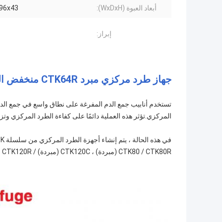
أبعاد العبوة (WxDxH):
5x96x43
إبراز:
جهاز طرد مركزي مبرد CTK64R منخفض السرعة لفصل الدم
تستخدم أنابيب جمع الدم المفرغة على نطاق واسع في جمع الدم ل
المركزي.تؤثر هذه العملية دائمًا على كفاءة الطرد المركزي وتزي
CTK80 / CTK80R (مبردة) ، CTK120C (مبردة) / CTK120R (مبردة) و CTK150 / CTK150R (مبردة).