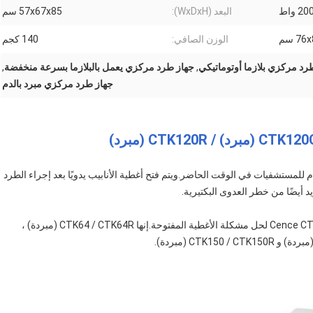
2 واط
البعد (WxDxH):
57x67x85 سم
7 سم
الوزن الصافي:
140 كجم
رد مركزي بلازما أوتوماتيكي
,
جهاز طرد مركزي يعمل بالبلازما بسرعة منخفضة
,
جهاز طرد مركزي مبرد بالدم
لمستشفيات في الوقت الحاضر.ويتم فتح أغطية الأنابيب يدويًا بعد إجراء الطرد
د أيضًا من خطر العدوى البكتيرية.
في هذه الحالة ، يتم إنشاء أجهزة الطرد المركزي من سلسلة Cence CTK لحل مشكلة الأغطية المفتوحة.إنها CTK64 / CTK64R (مبردة) ،