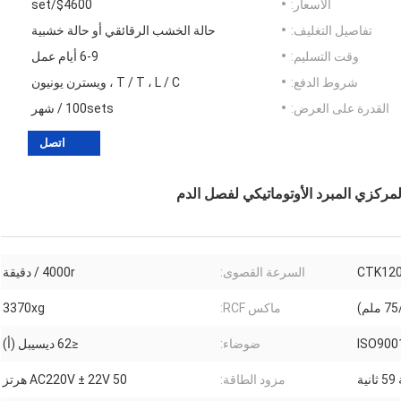
الأسعار:
$4600/set
تفاصيل التغليف:
حالة الخشب الرقائقي أو حالة خشبية
وقت التسليم:
6-9 أيام عمل
شروط الدفع:
T / T ، L / C ، ويسترن يونيون
القدرة على العرض:
100sets / شهر
اتصل
CTK12
السرعة القصوى:
4000r / دقيقة
ماكس RCF:
3370xg
ISO9001
ضوضاء:
≤62 ديسيبل (أ)
مزود الطاقة:
AC220V ± 22V 50 هرتز