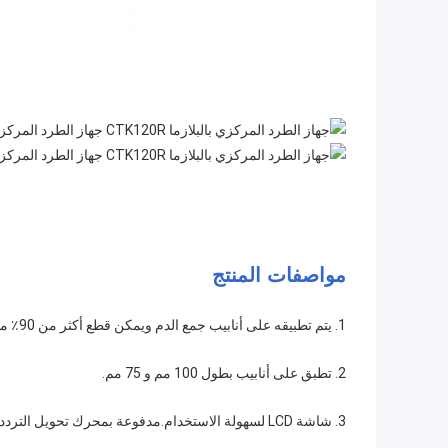
مواصفات المنتج
1. يتم تطبيقه على أنابيب جمع الدم ويمكن قطع أكثر من 90٪ من الأنابيب تلقائيًا.
2. تطبق على أنابيب بطول 100 مم و 75 مم.
3. شاشة LCD لسهولة الاستخدام.مدفوعة بمحرك تحويل التردد AC ، مع وظائف التحكم في السرعة والتسارع والتباطؤ.