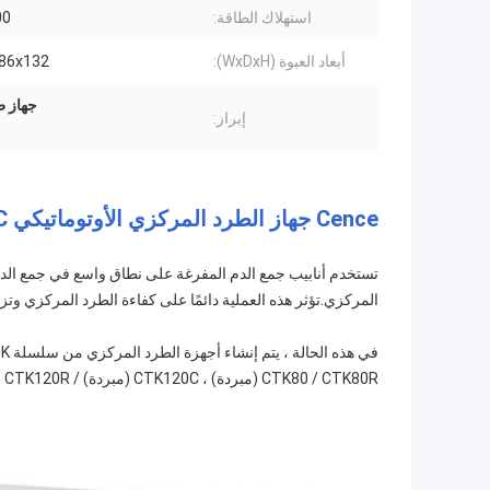
استهلاك الطاقة:
000
أبعاد العبوة (WxDxH):
6x86x132
جهاز ط
إبراز:
Cence جهاز الطرد المركزي الأوتوماتيكي CTK120C (مبرد) / CTK120R (مبرد)
تستخدم أنابيب جمع الدم المفرغة على نطاق واسع في جمع الدم ل
المركزي.تؤثر هذه العملية دائمًا على كفاءة الطرد المركزي وتزي
CTK80 / CTK80R (مبردة) ، CTK120C (مبردة) / CTK120R (مبردة) و CTK150 / CTK150R (مبردة).