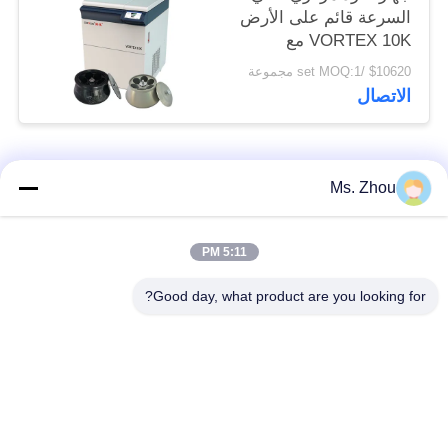
السرعة قائم على الأرض
VORTEX 10K مع
دوارات زاوية ذات سعة
$10620 /set MOQ:1 مجموعة
كبيرة
الاتصال
فئات شعبية
جميع
Ms. Zhou
مختبر جهاز الطرد
آلة الطرد المركزي
5:11 PM
المركزي
الطبية
Good day, what product are you looking for?
PRP PRF أجهزة
آلة الطرد المركزي
الطرد المركزي
المبردة
فصل الدم الطرد
بنك الدم الطرد
المركزي
المركزي