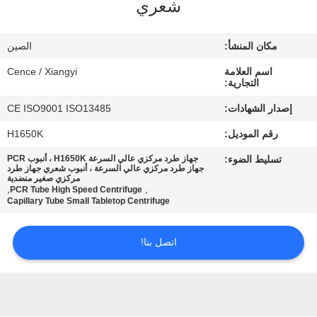
شعري
الجودة
مكان المنشأ:
الصين
اتصل
اسم العلامة
Cence / Xiangyi
بنا
التجارية:
إصدار الشهادات:
CE ISO9001 ISO13485
أخبار
رقم الموديل:
H1650K
تسليط الضوء:
جهاز طرد مركزي عالي السرعة H1650K ، أنبوب PCR
القضايا
جهاز طرد مركزي عالي السرعة ، أنبوب شعري جهاز طرد
مركزي صغير منضدية
,
,
PCR Tube High Speed Centrifuge
Capillary Tube Small Tabletop Centrifuge
VR
اتصل بنا!
خريطة
الموقع