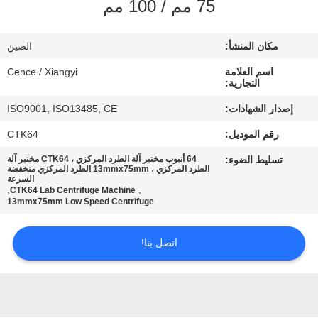
75 مم / 100 مم
الجودة
مكان المنشأ:
الصين
اتصل
اسم العلامة
Cence / Xiangyi
بنا
التجارية:
إصدار الشهادات:
ISO9001, ISO13485, CE
أخبار
رقم الموديل:
CTK64
تسليط الضوء:
64 أنبوب مختبر آلة الطرد المركزي ، CTK64 مختبر آلة
القضايا
الطرد المركزي ، 13mmx75mm الطرد المركزي منخفضة
السرعة
,
,
CTK64 Lab Centrifuge Machine
13mmx75mm Low Speed Centrifuge
VR
اتصل بنا!
خريطة
الموقع