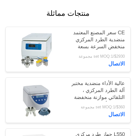
PRIVACY
منتجات مماثلة
POLICY
CE سعر المصنع المعتمد
منضدية الطرد المركزي
منخفض السرعة بسعة
كبيرة
$2930/set MOQ:1 مجموعة
الاتصال
عالية الأداء منضدية مختبر
آلة الطرد المركزي ،
التلقائي موازنة منخفضة
السرعة أجهزة الطرد
$360/set MOQ:1 مجموعة
المركزي
الاتصال
L550 جهاز طرد مركزي