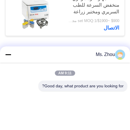
منخفض السرعة للطب
السريري ومختبر زراعة
الخلايا
$900 ~$1900/set MOQ:1 مجموعة
الاتصال
فئات شعبية
جميع
Ms. Zhou
مختبر جهاز الطرد
آلة الطرد المركزي
9:11 AM
المركزي
الطبية
Good day, what product are you looking for?
PRP PRF أجهزة
آلة الطرد المركزي
الطرد المركزي
المبردة
فصل الدم الطرد
بنك الدم الطرد
المركزي
المركزي