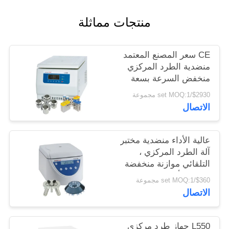
PRIVACY
منتجات مماثلة
POLICY
CE سعر المصنع المعتمد
منضدية الطرد المركزي
منخفض السرعة بسعة
كبيرة
$2930/set MOQ:1 مجموعة
الاتصال
عالية الأداء منضدية مختبر
آلة الطرد المركزي ،
التلقائي موازنة منخفضة
السرعة أجهزة الطرد
$360/set MOQ:1 مجموعة
المركزي
الاتصال
L550 جهاز طرد مركزي