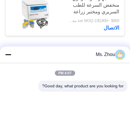
منخفض السرعة للطب
السريري ومختبر زراعة
الخلايا
$900 ~$1900/set MOQ:1 مجموعة
الاتصال
فئات شعبية
جميع
Ms. Zhou
مختبر جهاز الطرد
آلة الطرد المركزي
4:07 PM
المركزي
الطبية
Good day, what product are you looking for?
PRP PRF أجهزة
آلة الطرد المركزي
الطرد المركزي
المبردة
فصل الدم الطرد
بنك الدم الطرد
المركزي
المركزي