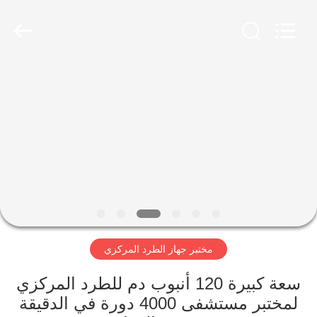
Xiangyi
Laboratory
Instrument
Development
Co.,
Ltd..
All
Rights
المنزل
Reserved.
المنتجات
حولنا
جولة
في
مختبر جهاز الطرد المركزي
المصنع
سعة كبيرة 120 أنبوب دم للطرد المركزي
مراقبة
لمختبر مستشفى 4000 دورة في الدقيقة