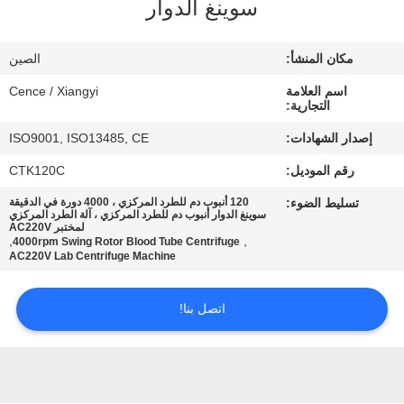
سوينغ الدوار
الجودة
مكان المنشأ:
الصين
اتصل
اسم العلامة
Cence / Xiangyi
بنا
التجارية:
إصدار الشهادات:
ISO9001, ISO13485, CE
أخبار
رقم الموديل:
CTK120C
تسليط الضوء:
120 أنبوب دم للطرد المركزي ، 4000 دورة في الدقيقة
القضايا
سوينغ الدوار أنبوب دم للطرد المركزي ، آلة الطرد المركزي
لمختبر AC220V
,
,
4000rpm Swing Rotor Blood Tube Centrifuge
AC220V Lab Centrifuge Machine
VR
اتصل بنا!
خريطة
الموقع