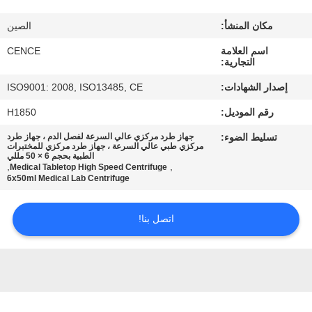
الجودة
مكان المنشأ:
الصين
اتصل
اسم العلامة
CENCE
التجارية:
بنا
إصدار الشهادات:
ISO9001: 2008, ISO13485, CE
رقم الموديل:
H1850
أخبار
تسليط الضوء:
جهاز طرد مركزي عالي السرعة لفصل الدم ، جهاز طرد
مركزي طبي عالي السرعة ، جهاز طرد مركزي للمختبرات
الطبية بحجم 6 × 50 مللي
القضايا
,
,
Medical Tabletop High Speed Centrifuge
6x50ml Medical Lab Centrifuge
VR
اتصل بنا!
خريطة
الموقع