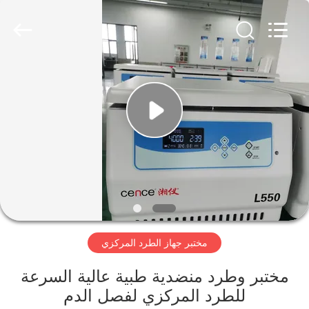
Xiangyi
Laboratory
Instrument
Development
Co.,
Ltd..
All
Rights
المنزل
Reserved.
المنتجات
حولنا
جولة
في
مختبر جهاز الطرد المركزي
المصنع
مختبر وطرد منضدية طبية عالية السرعة
مراقبة
للطرد المركزي لفصل الدم