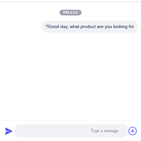
الجودة
6:53 PM
اتصل
Good day, what product are you looking for?
بنا
أخبار
القضايا
VR
جهاز طرد مركزي منخفض السرعة L720R-3 لأنابيب 1.5 مل إلى
500 مل
خريطة
أجهزة الطرد المركزي منخفضة السرعة
2022-06-07
الموقع
1036 الرؤى