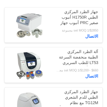
PRIVACY
POLICY
جهاز الطرد المركزي
الطبي H1750R أنبوب
صغير PRC أنبوب جهاز
طرد مركزي مبرد عالي
$2850/set MOQ:1 مجموعة
السرعة
الاتصال
آلة الطرد المركزي
الطبية منخفضة السرعة
LT53 للطب السريري
علم الأحياء الجيني
$660 ~$1200/set MOQ:1 مجموعة
الاتصال
جهاز الطرد المركزي
الطبي للدم الشعري
TG12M مع نظام