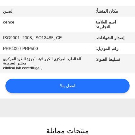
الجودة
مكان المنشأ:
الصين
اتصل
اسم العلامة
cence
التجارية:
بنا
إصدار الشهادات:
ISO9001: 2008, ISO13485, CE
رقم الموديل:
PRP400 / PRP500
أخبار
تسليط الضوء:
آلة الطرد المركزي الكهربائية ، أجهزة الطرد المركزي
مختبر السريرية
,
clinical lab centrifuge
القضايا
اتصل بنا!
VR
خريطة
الموقع
منتجات مماثلة