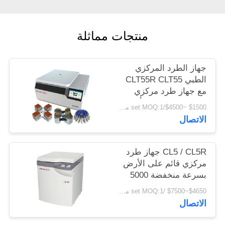
PRIVACY
POLICY
منتجات مماثلة
جهاز الطرد المركزي
الطبي CLT55R CLT55
مع جهاز طرد مركزي
منخفض السرعة يتأرجح
$1500 ~$4500/set MOQ:1 مجموعة
الاتصال
CL5 / CL5R جهاز طرد
مركزي قائم على الأرض
بسرعة منخفضة 5000
لفة / دقيقة مع دوار
$4650~$7500 /set MOQ:1 مجموعة
متأرجح
الاتصال