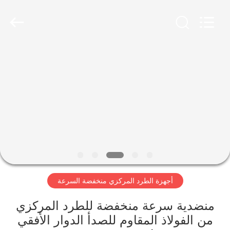
Xiangyi
Laboratory
Instrument
Development
Co.,
Ltd..
All
Rights
المنزل
Reserved.
المنتجات
حولنا
جولة
في
أجهزة الطرد المركزي منخفضة السرعة
المصنع
منضدية سرعة منخفضة للطرد المركزي
مراقبة
من الفولاذ المقاوم للصدأ الدوار الأفقي