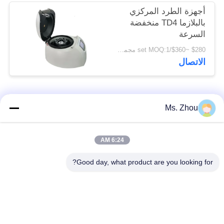
أجهزة الطرد المركزي
بالبلازما TD4 منخفضة
السرعة
$280 ~$360/set MOQ:1 مجموعة
الاتصال
فئات شعبية
جميع
Ms. Zhou
مختبر جهاز الطرد
آلة الطرد المركزي
6:24 AM
المركزي
الطبية
Good day, what product are you looking for?
PRP PRF أجهزة
آلة الطرد المركزي
الطرد المركزي
المبردة
فصل الدم الطرد
بنك الدم الطرد