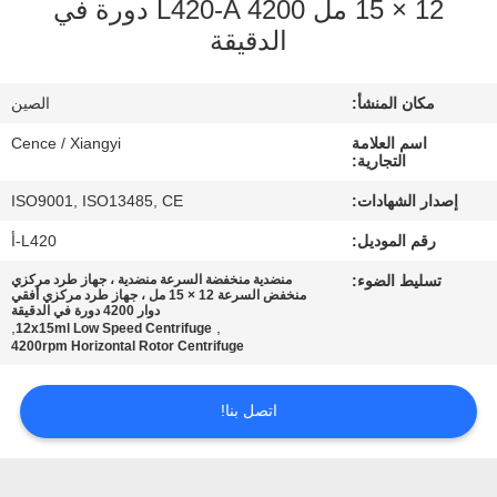
12 × 15 مل L420-A 4200 دورة في
الجودة
الدقيقة
اتصل
مكان المنشأ:
الصين
بنا
اسم العلامة
Cence / Xiangyi
التجارية:
أخبار
إصدار الشهادات:
ISO9001, ISO13485, CE
رقم الموديل:
L420-أ
القضايا
تسليط الضوء:
منضدية منخفضة السرعة منضدية ، جهاز طرد مركزي
منخفض السرعة 12 × 15 مل ، جهاز طرد مركزي أفقي
دوار 4200 دورة في الدقيقة
,
,
VR
12x15ml Low Speed Centrifuge
4200rpm Horizontal Rotor Centrifuge
خريطة
اتصل بنا!
الموقع