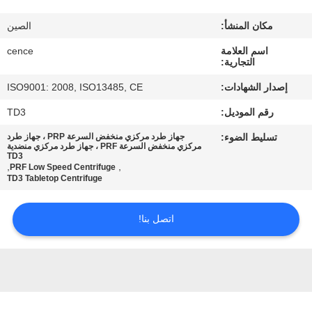
الجودة
مكان المنشأ:
الصين
اتصل
اسم العلامة
cence
التجارية:
بنا
إصدار الشهادات:
ISO9001: 2008, ISO13485, CE
رقم الموديل:
TD3
أخبار
تسليط الضوء:
جهاز طرد مركزي منخفض السرعة PRP ، جهاز طرد
مركزي منخفض السرعة PRF ، جهاز طرد مركزي منضدية
TD3
القضايا
,
,
PRF Low Speed Centrifuge
TD3 Tabletop Centrifuge
VR
اتصل بنا!
خريطة
الموقع