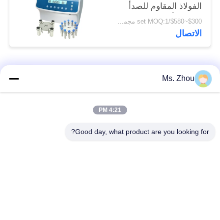
الفولاذ المقاوم للصدأ
الدوار الأفقي 12 × 15
$300~$580/set MOQ:1 مجموعة
مل L420-A 4200 دورة
الاتصال
في الدقيقة
فئات شعبية
جميع
Ms. Zhou
مختبر جهاز الطرد
آلة الطرد المركزي
4:21 PM
المركزي
الطبية
Good day, what product are you looking for?
PRP PRF أجهزة
آلة الطرد المركزي
الطرد المركزي
المبردة
فصل الدم الطرد
بنك الدم الطرد
المركزي
المركزي