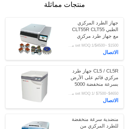
PRIVACY
منتجات مماثلة
POLICY
جهاز الطرد المركزي
الطبي CLT55R CLT55
مع جهاز طرد مركزي
منخفض السرعة يتأرجح
$1500 ~$4500/set MOQ:1 مجموعة
الاتصال
CL5 / CL5R جهاز طرد
مركزي قائم على الأرض
بسرعة منخفضة 5000
لفة / دقيقة مع دوار
$4650~$7500 /set MOQ:1 مجموعة
متأرجح
الاتصال
منضدية سرعة منخفضة
للطرد المركزي من