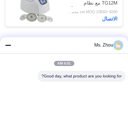
TG12M مع نظام
التشخيص الذاتي للخطأ
$390~$560/set MOQ:1 مجموعة
الاتصال
فئات شعبية
جميع
Ms. Zhou
مختبر جهاز الطرد
آلة الطرد المركزي
4:01 AM
المركزي
الطبية
Good day, what product are you looking for?
PRP PRF أجهزة
آلة الطرد المركزي
الطرد المركزي
المبردة
فصل الدم الطرد
بنك الدم الطرد
المركزي
المركزي