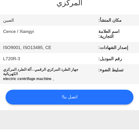
المركزي
الجودة
مكان المنشأ:
الصين
اتصل
اسم العلامة
Cence / Xiangyi
بنا
التجارية:
إصدار الشهادات:
ISO9001, ISO13485, CE
أخبار
رقم الموديل:
L720R-3
تسليط الضوء:
جهاز الطرد المركزي الرقمي ، آلة الطرد المركزي
القضايا
الكهربائية
,
electric centrifuge machine
VR
اتصل بنا!
خريطة
الموقع