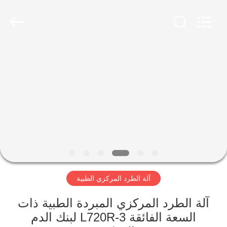
Xiangyi
Laboratory
Instrument
Development
Co.,
Ltd..
All
Rights
المنزل
Reserved.
المنتجات
حولنا
جولة
في
آلة الطرد المركزي الطبية
المصنع
آلة الطرد المركزي المبردة الطبية ذات
مراقبة
السعة الفائقة L720R-3 لبنك الدم