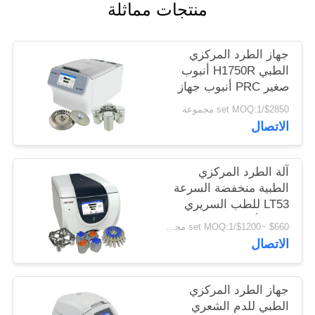
منتجات مماثلة
PRIVACY
POLICY
جهاز الطرد المركزي
الطبي H1750R أنبوب
صغير PRC أنبوب جهاز
طرد مركزي مبرد عالي
$2850/set MOQ:1 مجموعة
السرعة
الاتصال
آلة الطرد المركزي
الطبية منخفضة السرعة
LT53 للطب السريري
علم الأحياء الجيني
$660 ~$1200/set MOQ:1 مجموعة
الاتصال
جهاز الطرد المركزي
الطبي للدم الشعري