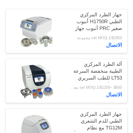
PRIVACY
POLICY
جهاز الطرد المركزي
الطبي H1750R أنبوب
صغير PRC أنبوب جهاز
طرد مركزي مبرد عالي
$2850/set MOQ:1 مجموعة
السرعة
الاتصال
آلة الطرد المركزي
الطبية منخفضة السرعة
LT53 للطب السريري
علم الأحياء الجيني
$660 ~$1200/set MOQ:1 مجموعة
الاتصال
جهاز الطرد المركزي
الطبي للدم الشعري
TG12M مع نظام