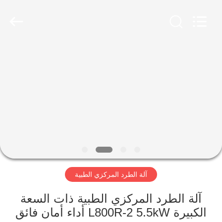
Xiangyi
Laboratory
Instrument
Development
Co.,
Ltd..
All
Rights
المنزل
Reserved.
المنتجات
حولنا
جولة
في
آلة الطرد المركزي الطبية
المصنع
آلة الطرد المركزي الطبية ذات السعة
مراقبة
الكبيرة L800R-2 5.5kW أداء أمان فائق