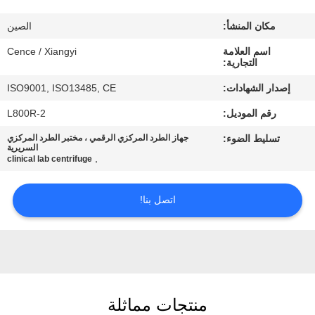
الجودة
مكان المنشأ:
الصين
اتصل
اسم العلامة
Cence / Xiangyi
التجارية:
بنا
إصدار الشهادات:
ISO9001, ISO13485, CE
رقم الموديل:
L800R-2
أخبار
تسليط الضوء:
جهاز الطرد المركزي الرقمي ، مختبر الطرد المركزي
السريرية
,
clinical lab centrifuge
القضايا
اتصل بنا!
VR
خريطة
الموقع
منتجات مماثلة