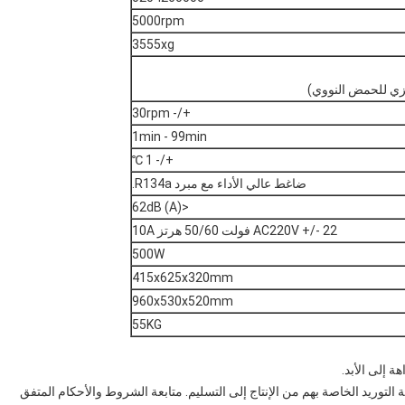
5000rpm
3555xg
كزي للحمض النووي)
+/- 30rpm
1min - 99min
+/- 1 ℃
ضاغط عالي الأداء مع مبرد R134a.
<62dB (A)
AC220V +/- 22 فولت 50/60 هرتز 10A
500W
415x625x320mm
960x530x520mm
55KG
ة إلى الأبد.
توريد الخاصة بهم من الإنتاج إلى التسليم. متابعة الشروط والأحكام المتفق