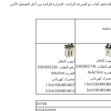
ام قفل الباب ذو السرعة الزائدة ، الحرارة الزائدة من أجل التشغيل الآمن
بوب الناقل
أنبوب الناقل
 الطلب: 0303855745
رقم الطلب: 0303855230
رة: 4x4x15ml
القدرة: 4x6x5ml
ترك كهربائي:
مشترك كهربائي:
0304854806 1.5
0304854807 1.5ml
0304854808 5
0304854813 0.5ml
CH16R
0204260000