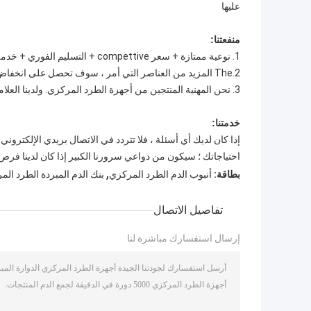
عليها
منفعتنا:
1. نوعية ممتازة + سعر compettive + التسليم الفوري + خدمة جيدة
2.The المزيد من العناصر التي أمر ، سوف تحصل على انخفاض الأسعار وأفضل خصم
3. نحن المهنية المنتجين من أجهزة الطرد المركزي. ولدينا العلامة التجارية الخاصة ومصمم ممتاز ، تمشيا مع التكنولوجيا العالية الدولية.
خدمتنا:
احتياجاتك ؛ سيكون من دواعي سرورنا الكبير إذا كان لدينا فر
,
بطاقة:
أنبوب الدم الطرد المركزي
بنك الدم المبردة الطرد الم
تفاصيل الاتصال
إرسال استفسارك مباشرة لنا