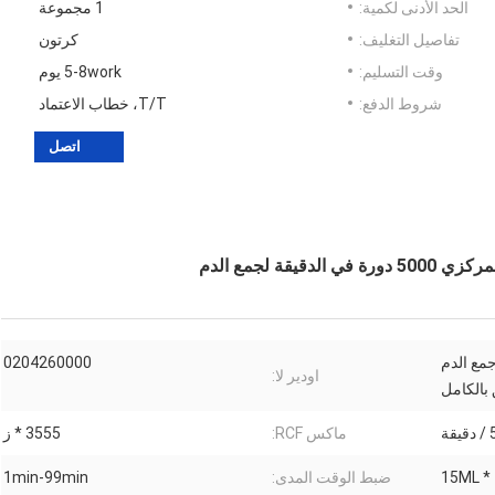
الحد الأدنى لكمية:
1 مجموعة
تفاصيل التغليف:
كرتون
وقت التسليم:
5-8work يوم
شروط الدفع:
T/T، خطاب الاعتماد
اتصل
ة لجمع الدم
مع الدم
0204260000
اودير لا:
ة
ماكس RCF:
3555 * ز
ضبط الوقت المدى:
1min-99min