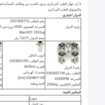
5. إن جهاز الطرد المركزي مزود بالعديد من وظائف الحماية لنظ
والموثوق للطرد المركزي.
الدوار اختياري:
. 1
رقم الطلب 0301808710
زاوية الدوار
السرعة القصوى: 5000 دورة في الدقيقة
Max.RCF: 3555xg
سعة الدوار: 12x15 مل
أنبوب الناقل
أن
رقم الطلب: 0303855705
رقم
القدرة: 4x50ml
رقم 2 الدوار
القد
مشترك كهربائي:
الطلب رقم 0302855740
مش
0304891103 (5ml)
السرعة: 4200RPM
ml
المخروطية
التعاون الإقليمي: 2958xg
ml
المعايير الفنية:
نموذج
رقم الطلب