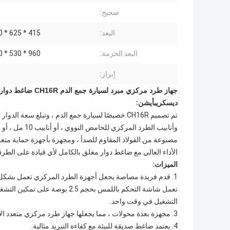
ضجيج:
البعد:
415 * 625 * 320 (مم)
البعد الحزمة:
960 * 530 * 520 (مم)
إبراز:
جهاز طرد مركزي مبرد لسيارة جمع الدم CH16R ضاغط دوار مغلق بالكامل
ديسكريبأيشن:
مصنوعة من الفولاذ المقاوم للصدأ ، ومجهزة بأجهزة حماية متع
الأداء العالي مع ضاغط دوار مغلق بالكامل لأي قيادة على الطرق
الميزات:
1. قدم فريدة مصاصة يجعل أجهزة الطرد المركزي تعمل بشكل مطرد وآمن.
تعمل شاشة التحكم باللمس بحجم 5
التشغيل في وقت واحد.
3. مجهزة بعدة محولات ، مما يجعلها جهاز طرد مركزي متعدد الأغراض.
4. يعتمد ضاغط صديقة للبيئة مع كفاءة التبريد مثالية.