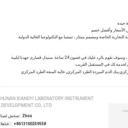
إذا كان لديك أي أسئلة ، فلا تتردد في الاتصال بريدي الإلكتروني ، وسوف نقوم بالرد عليك في غضون 24 ساعة. سنبذل قصارى جهدنا لتلبية
ص لخدمة لك في المستقبل القريب.
,
ركزي,بنك الدم المبردة الطرد المركزي
عالية السعة الطرد المركزي
HUNAN XIANGYI LABORATORY INSTRUMENT
DEVELOPMENT CO., LTD.
Zhou
اتصل شخص:
+8613100259558
الهاتف ::