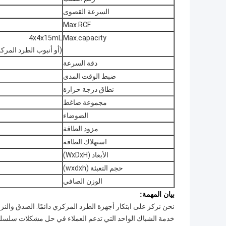
السرعة القصوى
Max.RCF
4x4x15mL
Max.capacity
(أو أنبوب الطرد المر
دقة السرعة
ضبط الوقت المدى
نطاق درجة حرارة
مجموعة ضاغط
الضوضاء
مزود الطاقة
استهلاك الطاقة
الأبعاد (WxDxH)
حجم التعبئة (wxdxh)
الوزن الصافي
بيان المهمة:
نحن نركز على ابتكار أجهزة الطرد المركزي دائمًا. الصدق والنزاه
خدمة الشباك الواحد التي تدعم العملاء في حل مشكلات سلسلة ال