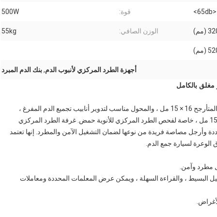
<65db>
قوة:
500W
الوزن الصافي:
55kg
أجهزة الطرد المركزي لأنبوب الدم
,
بنك الدم المبرد
تم تصميم CH16R خصيصًا لسيارة جمع الدم ، وتبلغ سعة الدوار المتأرجح 16 × 15 مل ، والمحول مناسب لتدوير أنابيب تجميع الدم المفرغ ،
وأنابيب الطرد المركزي للحامض النووي ، أو أنابيب 10 مل ، أو 15 مل ، خاصة لفحص الطرد المركزي للأنوية حمض. غرفة الطرد المركزي
ددة وأرجل مصاصة فريدة من نوعها لضمان التشغيل الآمن والمطرد. إنها تعتمد
 الوعرة لسيارة جمع الدم.
2. بوصة على تمكين التشغيل البسيط ، والقراءة السهلة ، ويمكن عرض المعلمات المحددة ومعاملات