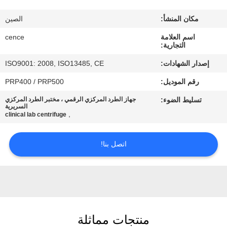
الجودة
مكان المنشأ:
الصين
اتصل
اسم العلامة
cence
التجارية:
بنا
إصدار الشهادات:
ISO9001: 2008, ISO13485, CE
رقم الموديل:
PRP400 / PRP500
أخبار
تسليط الضوء:
جهاز الطرد المركزي الرقمي ، مختبر الطرد المركزي
السريرية
,
clinical lab centrifuge
القضايا
اتصل بنا!
VR
خريطة
الموقع
منتجات مماثلة