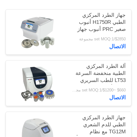
PRIVACY
POLICY
جهاز الطرد المركزي
الطبي H1750R أنبوب
صغير PRC أنبوب جهاز
طرد مركزي مبرد عالي
$2850/set MOQ:1 مجموعة
السرعة
الاتصال
آلة الطرد المركزي
الطبية منخفضة السرعة
LT53 للطب السريري
علم الأحياء الجيني
$660 ~$1200/set MOQ:1 مجموعة
الاتصال
جهاز الطرد المركزي
الطبي للدم الشعري
TG12M مع نظام