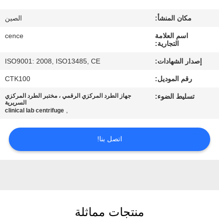
الجودة
مكان المنشأ:
الصين
اتصل
اسم العلامة
cence
التجارية:
بنا
إصدار الشهادات:
ISO9001: 2008, ISO13485, CE
رقم الموديل:
CTK100
أخبار
تسليط الضوء:
جهاز الطرد المركزي الرقمي ، مختبر الطرد المركزي
السريرية
,
clinical lab centrifuge
القضايا
اتصل بنا!
VR
خريطة
الموقع
منتجات مماثلة