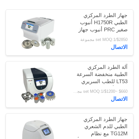
PRIVACY
POLICY
جهاز الطرد المركزي
الطبي H1750R أنبوب
صغير PRC أنبوب جهاز
طرد مركزي مبرد عالي
$2850/set MOQ:1 مجموعة
السرعة
الاتصال
آلة الطرد المركزي
الطبية منخفضة السرعة
LT53 للطب السريري
علم الأحياء الجيني
$660 ~$1200/set MOQ:1 مجموعة
الاتصال
جهاز الطرد المركزي
الطبي للدم الشعري
TG12M مع نظام