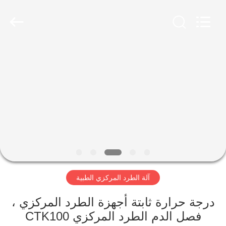
Xiangyi
Laboratory
Instrument
Development
Co.,
Ltd..
All
Rights
المنزل
Reserved.
المنتجات
حولنا
جولة
في
آلة الطرد المركزي الطبية
المصنع
درجة حرارة ثابتة أجهزة الطرد المركزي ،
مراقبة
فصل الدم الطرد المركزي CTK100