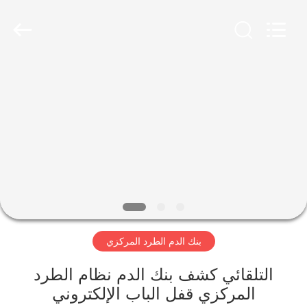
Xiangyi
Laboratory
Instrument
Development
Co.,
Ltd..
All
Rights
المنزل
Reserved.
المنتجات
حولنا
جولة
في
بنك الدم الطرد المركزي
المصنع
التلقائي كشف بنك الدم نظام الطرد
مراقبة
المركزي قفل الباب الإلكتروني