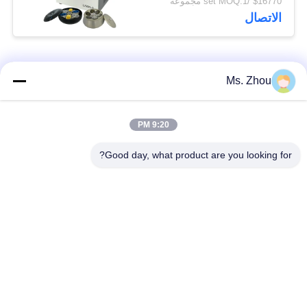
$16770 /set MOQ:1 مجموعة
الاتصال
فئات شعبية
جميع
Ms. Zhou
مختبر جهاز الطرد
آلة الطرد المركزي
9:20 PM
المركزي
الطبية
Good day, what product are you looking for?
PRP PRF أجهزة
آلة الطرد المركزي
الطرد المركزي
المبردة
فصل الدم الطرد
بنك الدم الطرد
المركزي
المركزي
أجهزة الطرد المركزي
أجهزة الطرد المركزي
منخفضة السرعة
عالية السرعة