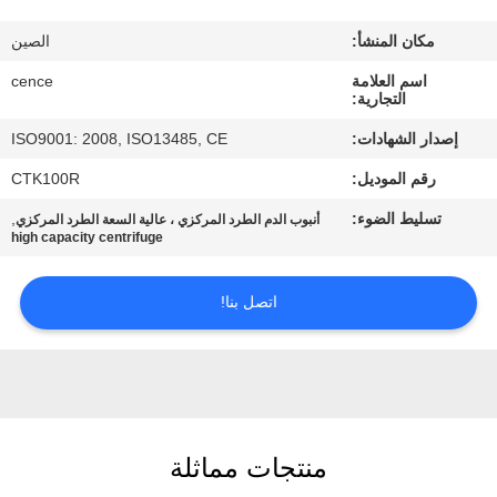
الجودة
مكان المنشأ:
الصين
اتصل
اسم العلامة
cence
التجارية:
بنا
إصدار الشهادات:
ISO9001: 2008, ISO13485, CE
رقم الموديل:
CTK100R
أخبار
تسليط الضوء:
,
أنبوب الدم الطرد المركزي ، عالية السعة الطرد المركزي
high capacity centrifuge
القضايا
اتصل بنا!
VR
خريطة
الموقع
منتجات مماثلة