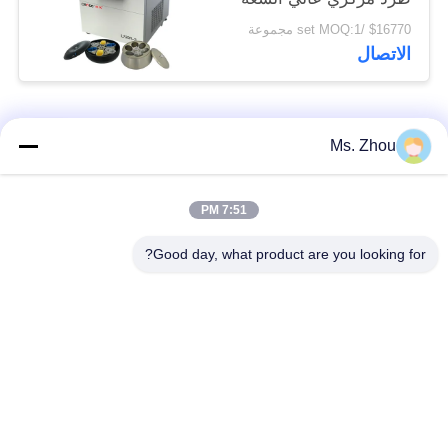
دولي من الفئة المتقدمة
$16770 /set MOQ:1 مجموعة
الاتصال
فئات شعبية
جميع
Ms. Zhou
مختبر جهاز الطرد
آلة الطرد المركزي
7:51 PM
المركزي
الطبية
Good day, what product are you looking for?
PRP PRF أجهزة
آلة الطرد المركزي
الطرد المركزي
المبردة
فصل الدم الطرد
بنك الدم الطرد
المركزي
المركزي