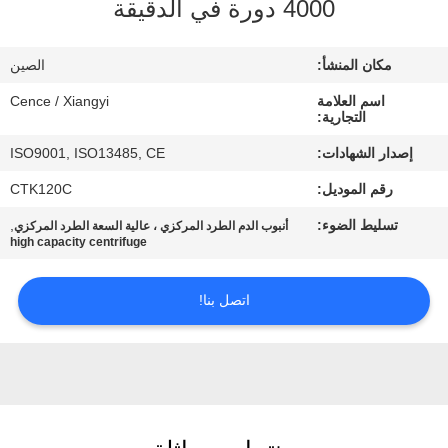
4000 دورة في الدقيقة
الجودة
مكان المنشأ:
الصين
اتصل
اسم العلامة
Cence / Xiangyi
بنا
التجارية:
إصدار الشهادات:
ISO9001, ISO13485, CE
أخبار
رقم الموديل:
CTK120C
تسليط الضوء:
,
أنبوب الدم الطرد المركزي ، عالية السعة الطرد المركزي
القضايا
high capacity centrifuge
VR
اتصل بنا!
خريطة
الموقع