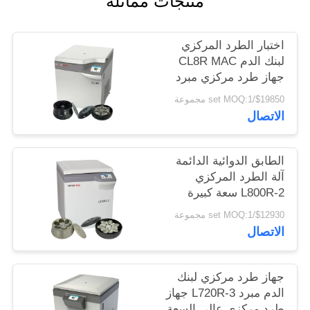
منتجات مماثلة
PRIVACY
POLICY
اختبار الطرد المركزي
لبنك الدم CL8R MAC
جهاز طرد مركزي مبرد
سعة فائقة السرعة
$19850/set MOQ:1 مجموعة
القصوى 9000 لفة /
الاتصال
دقيقة
الطابق الدوائية الدائمة
آلة الطرد المركزي
L800R-2 سعة كبيرة
جهاز طرد مركزي لبنك
$12930/set MOQ:1 مجموعة
الدم
الاتصال
جهاز طرد مركزي لبنك
الدم مبرد L720R-3 جهاز
طرد مركزي عالي السعة