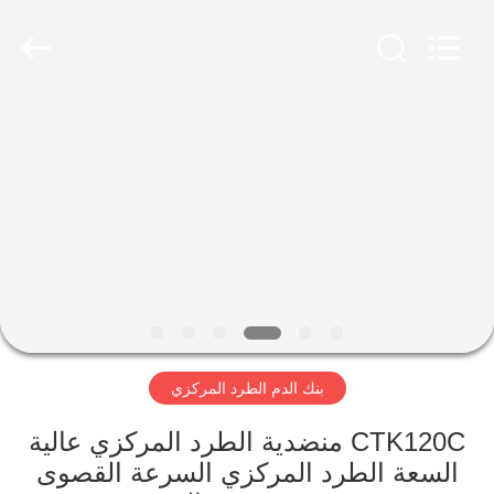
Xiangyi
Laboratory
Instrument
Development
Co.,
Ltd..
All
Rights
المنزل
Reserved.
المنتجات
حولنا
جولة
في
بنك الدم الطرد المركزي
المصنع
CTK120C منضدية الطرد المركزي عالية
مراقبة
السعة الطرد المركزي السرعة القصوى