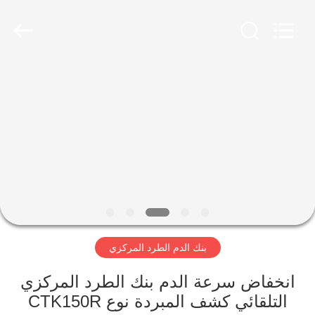
Xiangyi
Laboratory
Instrument
Development
Co.,
Ltd..
All
Rights
المنزل
Reserved.
المنتجات
حولنا
جولة
في
بنك الدم الطرد المركزي
المصنع
انخفاض سرعة الدم بنك الطرد المركزي
مراقبة
التلقائي كشف المبردة نوع CTK150R