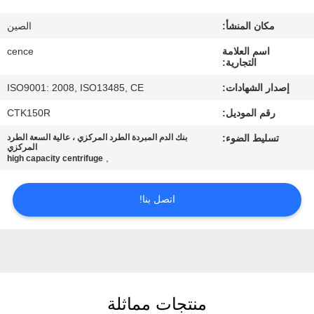
الجودة
مكان المنشأ:
الصين
اتصل
اسم العلامة
cence
التجارية:
بنا
إصدار الشهادات:
ISO9001: 2008, ISO13485, CE
رقم الموديل:
CTK150R
أخبار
تسليط الضوء:
بنك الدم المبردة الطرد المركزي ، عالية السعة الطرد
المركزي
,
high capacity centrifuge
القضايا
اتصل بنا!
VR
خريطة
الموقع
منتجات مماثلة