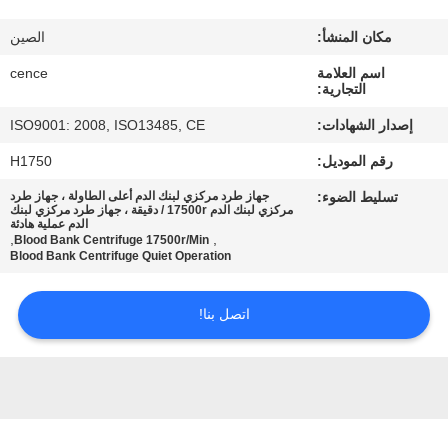
الجودة
مكان المنشأ:
الصين
اتصل
اسم العلامة
cence
التجارية:
بنا
إصدار الشهادات:
ISO9001: 2008, ISO13485, CE
رقم الموديل:
H1750
أخبار
تسليط الضوء:
جهاز طرد مركزي لبنك الدم أعلى الطاولة ، جهاز طرد
مركزي لبنك الدم 17500r / دقيقة ، جهاز طرد مركزي لبنك
الدم عملية هادئة
القضايا
,
,
Blood Bank Centrifuge 17500r/Min
Blood Bank Centrifuge Quiet Operation
VR
اتصل بنا!
خريطة
الموقع