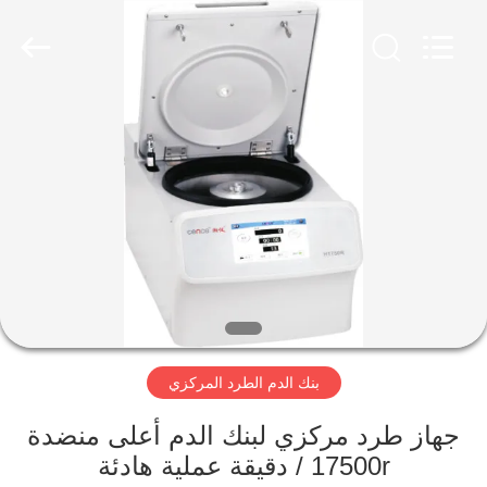
Xiangyi
Laboratory
Instrument
Development
Co.,
Ltd..
All
Rights
المنزل
Reserved.
المنتجات
حولنا
جولة
في
بنك الدم الطرد المركزي
المصنع
جهاز طرد مركزي لبنك الدم أعلى منضدة
مراقبة
17500r / دقيقة عملية هادئة