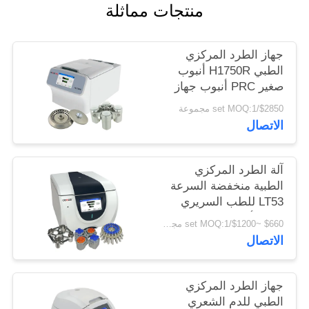
PRIVACY
منتجات مماثلة
POLICY
جهاز الطرد المركزي
الطبي H1750R أنبوب
صغير PRC أنبوب جهاز
طرد مركزي مبرد عالي
$2850/set MOQ:1 مجموعة
السرعة
الاتصال
آلة الطرد المركزي
الطبية منخفضة السرعة
LT53 للطب السريري
علم الأحياء الجيني
$660 ~$1200/set MOQ:1 مجموعة
الاتصال
جهاز الطرد المركزي
الطبي للدم الشعري