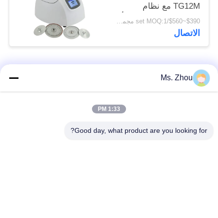
TG12M مع نظام
التشخيص الذاتي للخطأ
$390~$560/set MOQ:1 مجموعة
الاتصال
فئات شعبية
جميع
Ms. Zhou
مختبر جهاز الطرد
آلة الطرد المركزي
1:33 PM
المركزي
الطبية
Good day, what product are you looking for?
PRP PRF أجهزة
آلة الطرد المركزي
الطرد المركزي
المبردة
فصل الدم الطرد
بنك الدم الطرد
المركزي
المركزي