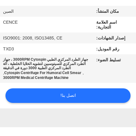
الجودة
مكان المنشأ:
الصين
اتصل
اسم العلامة
CENCE
التجارية:
بنا
إصدار الشهادات:
ISO9001: 2008, ISO13485, CE
رقم الموديل:
TXD3
أخبار
تسليط الضوء:
جهاز الطرد المركزي الطبي 3000RPM Cytospin ، جهاز
الطرد المركزي للسيتوسبين لتشويه الخلايا الخلطية ، آلة
الطرد المركزي الطبية 3000 دورة في الدقيقة
القضايا
,
,
Cytospin Centrifuge For Humoral Cell Smear
3000RPM Medical Centrifuge Machine
VR
اتصل بنا!
خريطة
الموقع