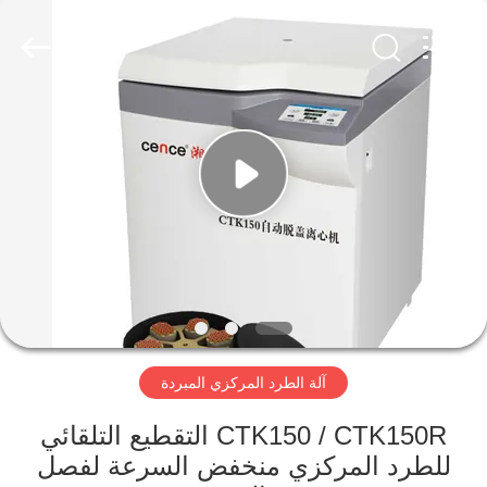
Xiangyi
Laboratory
Instrument
Development
Co.,
Ltd..
All
Rights
المنزل
Reserved.
المنتجات
حولنا
جولة
في
آلة الطرد المركزي المبردة
المصنع
CTK150 / CTK150R التقطيع التلقائي
مراقبة
للطرد المركزي منخفض السرعة لفصل