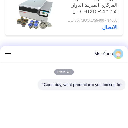
المركزي المبردة الدوار
CHT210R 4 * 750 مل
$4650 ~$5400/set MOQ:1 مجموعة
الاتصال
فئات شعبية
جميع
Ms. Zhou
مختبر جهاز الطرد
آلة الطرد المركزي
6:49 PM
المركزي
الطبية
Good day, what product are you looking for?
PRP PRF أجهزة
آلة الطرد المركزي
الطرد المركزي
المبردة
فصل الدم الطرد
بنك الدم الطرد
المركزي
المركزي