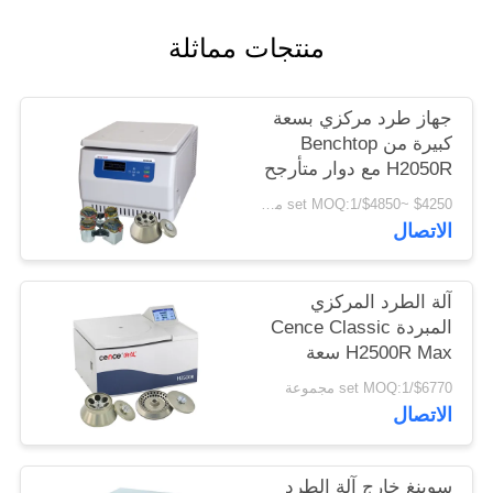
PRIVACY
منتجات مماثلة
POLICY
جهاز طرد مركزي بسعة
كبيرة من Benchtop
H2050R مع دوار متأرجح
4 * 750 مللي
$4250 ~$4850/set MOQ:1 مجموعة
الاتصال
آلة الطرد المركزي
المبردة Cence Classic
H2500R Max سعة
6x100ml دوار زاوية
$6770/set MOQ:1 مجموعة
الاتصال
سوينغ خارج آلة الطرد