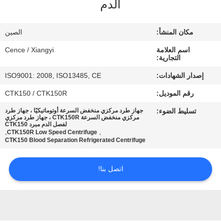
الدم
الجودة
مكان المنشأ:
الصين
اتصل
اسم العلامة
Cence / Xiangyi
بنا
التجارية:
إصدار الشهادات:
ISO9001: 2008, ISO13485, CE
أخبار
رقم الموديل:
CTK150 / CTK150R
تسليط الضوء:
جهاز طرد مركزي منخفض السرعة أوتوماتيكيًا ، جهاز طرد
القضايا
مركزي منخفض السرعة CTK150R ، جهاز طرد مركزي
لفصل الدم مبرد CTK150
,
,
CTK150R Low Speed Centrifuge
CTK150 Blood Separation Refrigerated Centrifuge
VR
اتصل بنا!
خريطة
الموقع