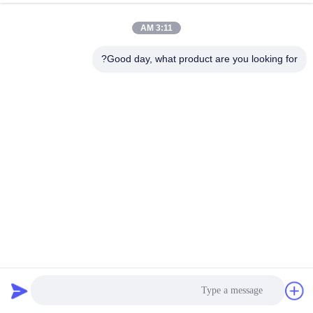
الجودة
3:11 AM
اتصل
Good day, what product are you looking for?
بنا
أخبار
القضايا
VR
CTK150 / CTK150R التقطيع التلقائي للطرد المركزي منخفض
خريطة
السرعة لفصل الدم
الموقع
آلة الطرد المركزي المبردة
2022-06-28
11 الرؤى