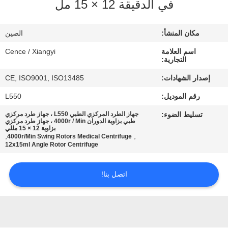
في الدقيقة 12 × 15 مل
الجودة
مكان المنشأ:
الصين
اتصل
اسم العلامة
Cence / Xiangyi
بنا
التجارية:
إصدار الشهادات:
CE, ISO9001, ISO13485
أخبار
رقم الموديل:
L550
تسليط الضوء:
جهاز الطرد المركزي الطبي L550 ، جهاز طرد مركزي
القضايا
طبي بزاوية الدوران 4000r / Min ، جهاز طرد مركزي
بزاوية 12 × 15 مللي
,
,
4000r/Min Swing Rotors Medical Centrifuge
12x15ml Angle Rotor Centrifuge
VR
اتصل بنا!
خريطة
الموقع