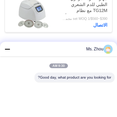
الطبي للدم الشعري
TG12M مع نظام
التشخيص الذاتي للخطأ
$390~$560/set MOQ:1 مجموعة
الاتصال
فئات شعبية
جميع
Ms. Zhou
مختبر جهاز الطرد
آلة الطرد المركزي
9:30 AM
المركزي
الطبية
Good day, what product are you looking for?
PRP PRF أجهزة
آلة الطرد المركزي
الطرد المركزي
المبردة
فصل الدم الطرد
بنك الدم الطرد
المركزي
المركزي