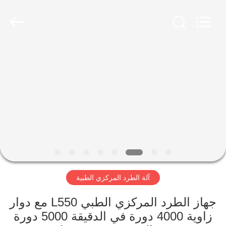
Xiangyi
Laboratory
Instrument
Development
Co.,
Ltd..
All
Rights
المنزل
Reserved.
المنتجات
حولنا
جولة
في
آلة الطرد المركزي الطبية
المصنع
جهاز الطرد المركزي الطبي L550 مع دوار
مراقبة
زاوية 4000 دورة في الدقيقة 5000 دورة