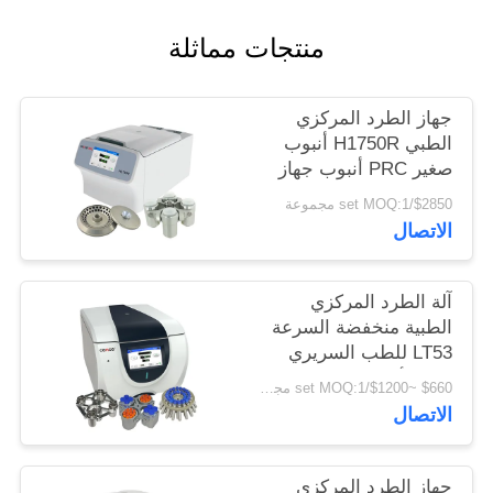
PRIVACY
منتجات مماثلة
POLICY
جهاز الطرد المركزي
الطبي H1750R أنبوب
صغير PRC أنبوب جهاز
طرد مركزي مبرد عالي
$2850/set MOQ:1 مجموعة
السرعة
الاتصال
آلة الطرد المركزي
الطبية منخفضة السرعة
LT53 للطب السريري
علم الأحياء الجيني
$660 ~$1200/set MOQ:1 مجموعة
الاتصال
جهاز الطرد المركزي