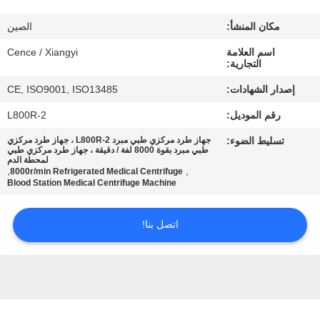
الجودة
مكان المنشأ:
الصين
اتصل
اسم العلامة
Cence / Xiangyi
التجارية:
بنا
إصدار الشهادات:
CE, ISO9001, ISO13485
رقم الموديل:
L800R-2
أخبار
تسليط الضوء:
جهاز طرد مركزي طبي مبرد L800R-2 ، جهاز طرد مركزي
طبي مبرد بقوة 8000 لفة / دقيقة ، جهاز طرد مركزي طبي
لمحطة الدم
القضايا
,
,
8000r/min Refrigerated Medical Centrifuge
Blood Station Medical Centrifuge Machine
VR
اتصل بنا!
خريطة
الموقع