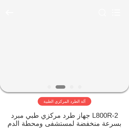
Xiangyi
Laboratory
Instrument
Development
Co.,
Ltd..
All
Rights
المنزل
Reserved.
المنتجات
حولنا
جولة
في
آلة الطرد المركزي الطبية
المصنع
L800R-2 جهاز طرد مركزي طبي مبرد
مراقبة
بسرعة منخفضة لمستشفى ومحطة الدم