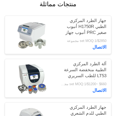
PRIVACY
منتجات مماثلة
POLICY
جهاز الطرد المركزي
الطبي H1750R أنبوب
صغير PRC أنبوب جهاز
طرد مركزي مبرد عالي
$2850/set MOQ:1 مجموعة
السرعة
الاتصال
آلة الطرد المركزي
الطبية منخفضة السرعة
LT53 للطب السريري
علم الأحياء الجيني
$660 ~$1200/set MOQ:1 مجموعة
الاتصال
جهاز الطرد المركزي
الطبي للدم الشعري