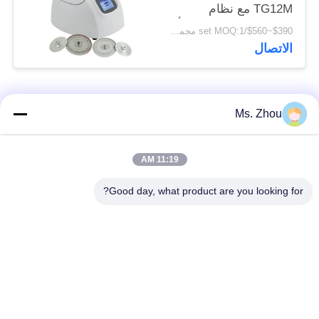
TG12M مع نظام
التشخيص الذاتي للخطأ
$390~$560/set MOQ:1 مجموعة
الاتصال
فئات شعبية
جميع
Ms. Zhou
مختبر جهاز الطرد
آلة الطرد المركزي
11:19 AM
المركزي
الطبية
Good day, what product are you looking for?
PRP PRF أجهزة
آلة الطرد المركزي
الطرد المركزي
المبردة
فصل الدم الطرد
بنك الدم الطرد
المركزي
المركزي