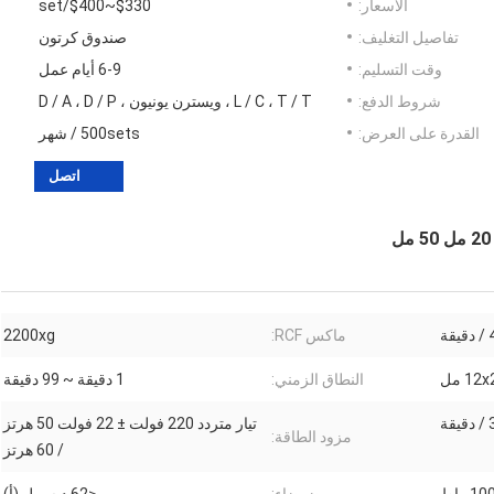
الأسعار:
$330~$400/set
تفاصيل التغليف:
صندوق كرتون
وقت التسليم:
6-9 أيام عمل
شروط الدفع:
L / C ، T / T ، ويسترن يونيون ، D / A ، D / P
القدرة على العرض:
500sets / شهر
اتصل
ة
ماكس RCF:
2200xg
12 مل
النطاق الزمني:
1 دقيقة ~ 99 دقيقة
تيار متردد 220 فولت ± 22 فولت 50 هرتز
مزود الطاقة:
/ 60 هرتز