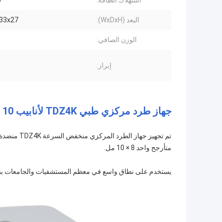
استهلاك الطاقة:
0
البعد (WxDxH):
6x33x27
الوزن الصافي:
إبراز:
جهاز طرد مركزي طبي TDZ4K لأنابيب 10 مل 20 مل 50 مل
متأرجح واحد 8 × 10 مل.
يستخدم على نطاق واسع في معظم المستشفيات والجامعات بسب