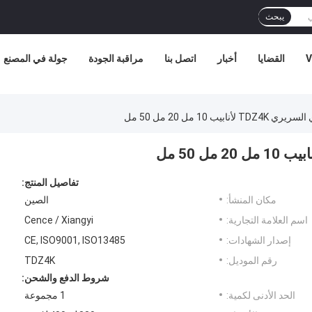
يبحث
V
القضايا
أخبار
اتصل بنا
مراقبة الجودة
جولة في المصنع
يب 10 مل 20 مل 50 مل
تفاصيل المنتج:
مكان المنشأ:
الصين
اسم العلامة التجارية:
Cence / Xiangyi
إصدار الشهادات:
CE, ISO9001, ISO13485
رقم الموديل:
TDZ4K
شروط الدفع والشحن:
الحد الأدنى لكمية:
1 مجموعة